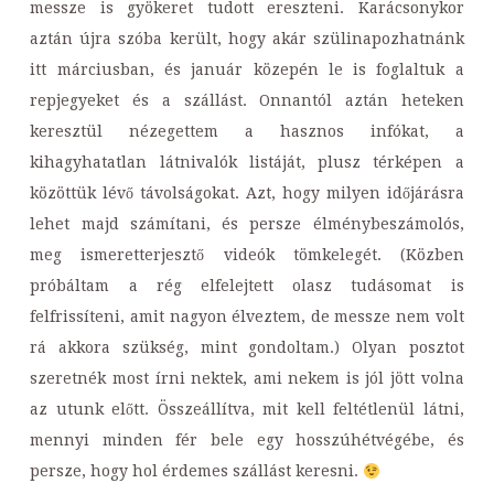
messze is gyökeret tudott ereszteni. Karácsonykor
aztán újra szóba került, hogy akár szülinapozhatnánk
itt márciusban, és január közepén le is foglaltuk a
repjegyeket és a szállást. Onnantól aztán heteken
keresztül nézegettem a hasznos infókat, a
kihagyhatatlan látnivalók listáját, plusz térképen a
közöttük lévő távolságokat. Azt, hogy milyen időjárásra
lehet majd számítani, és persze élménybeszámolós,
meg ismeretterjesztő videók tömkelegét. (Közben
próbáltam a rég elfelejtett olasz tudásomat is
felfrissíteni, amit nagyon élveztem, de messze nem volt
rá akkora szükség, mint gondoltam.) Olyan posztot
szeretnék most írni nektek, ami nekem is jól jött volna
az utunk előtt. Összeállítva, mit kell feltétlenül látni,
mennyi minden fér bele egy hosszúhétvégébe, és
persze, hogy hol érdemes szállást keresni.