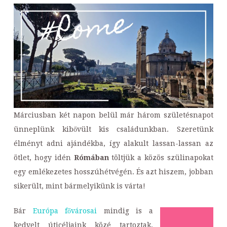
Márciusban két napon belül már három születésnapot
ünneplünk kibővült kis családunkban. Szeretünk
élményt adni ajándékba, így alakult lassan-lassan az
ötlet, hogy idén
Rómában
töltjük a közös szülinapokat
egy emlékezetes hosszúhétvégén. És azt hiszem, jobban
sikerült, mint bármelyikünk is várta!
Bár
Európa fővárosai
mindig is a
kedvelt úticéljaink közé tartoztak,