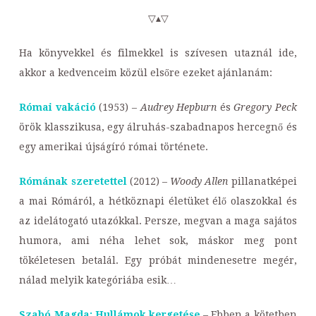
▽▴▽
Ha könyvekkel és filmekkel is szívesen utaznál ide,
akkor a kedvenceim közül elsőre ezeket ajánlanám:
Római vakáció
(1953) –
Audrey Hepburn
és
Gregory Peck
örök klasszikusa, egy álruhás-szabadnapos hercegnő és
egy amerikai újságíró római története.
Rómának szeretettel
(2012) –
Woody Allen
pillanatképei
a mai Rómáról, a hétköznapi életüket élő olaszokkal és
az idelátogató utazókkal. Persze, megvan a maga sajátos
humora, ami néha lehet sok, máskor meg pont
tökéletesen betalál. Egy próbát mindenesetre megér,
nálad melyik kategóriába esik…
Szabó Magda: Hullámok kergetése
– Ebben a kötetben