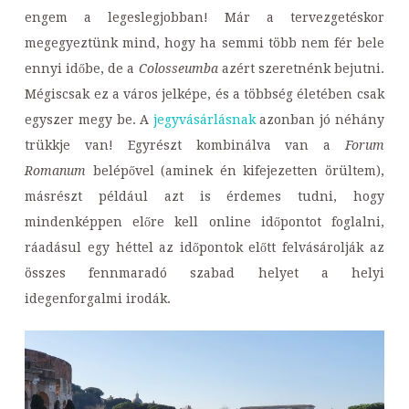
engem a legeslegjobban! Már a tervezgetéskor
megegyeztünk mind, hogy ha semmi több nem fér bele
ennyi időbe, de a
Colosseumba
azért szeretnénk bejutni.
Mégiscsak ez a város jelképe, és a többség életében csak
egyszer megy be. A
jegyvásárlásnak
azonban jó néhány
trükkje van! Egyrészt kombinálva van a
Forum
Romanum
belépővel (aminek én kifejezetten örültem),
másrészt például azt is érdemes tudni, hogy
mindenképpen előre kell online időpontot foglalni,
ráadásul egy héttel az időpontok előtt felvásárolják az
összes fennmaradó szabad helyet a helyi
idegenforgalmi irodák.