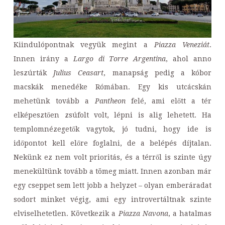
Kiindulópontnak vegyük megint a
Piazza Veneziát
.
Innen irány a
Largo di Torre Argentina
, ahol anno
leszúrták
Julius Ceasart
, manapság pedig a kóbor
macskák menedéke Rómában. Egy kis utcácskán
mehetünk tovább a
Pantheon
felé, ami előtt a tér
elképesztően zsúfolt volt, lépni is alig lehetett. Ha
templomnézegetők vagytok, jó tudni, hogy ide is
időpontot kell előre foglalni, de a belépés díjtalan.
Nekünk ez nem volt prioritás, és a térről is szinte úgy
menekültünk tovább a tömeg miatt. Innen azonban már
egy cseppet sem lett jobb a helyzet – olyan emberáradat
sodort minket végig, ami egy introvertáltnak szinte
elviselhetetlen. Következik a
Piazza Navona
, a hatalmas