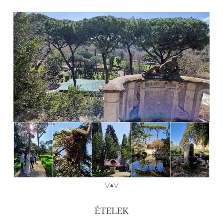
▽▴▽
ÉTELEK