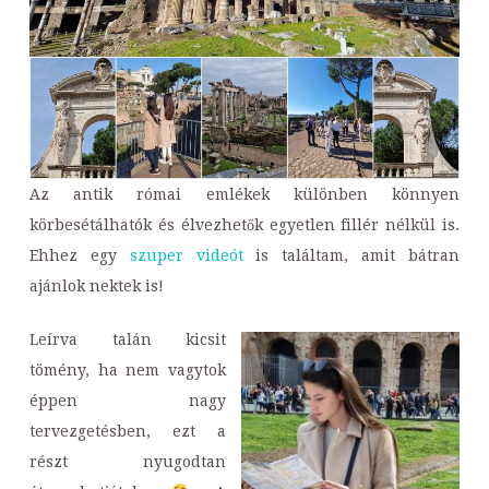
Az antik római emlékek különben könnyen
körbesétálhatók és élvezhetők egyetlen fillér nélkül is.
Ehhez egy
szuper videót
is találtam, amit bátran
ajánlok nektek is!
Leírva talán kicsit
tömény, ha nem vagytok
éppen nagy
tervezgetésben, ezt a
részt nyugodtan