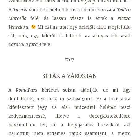
számítsatok hatalmas sorra, ha fényképet szeretnétek…
A
Tiberis
vonulata mellett kanyarodjatok vissza a
Teatro
Marcello
felé, és lassan vissza is értek a
Piazza
Veneziara
.
Mi ezt az utat egy délelőtt alatt megtettük,
sőt, még egy kitérőt is tettünk az árnyas fák alatt
Caracalla fürdői
felé.
▽▴▽
SÉTÁK A VÁROSBAN
A
RomaPass
bérletet sokan ajánlják, de mi úgy
döntöttünk, nem lesz rá szükségünk. Ez a turistákra
kifejlesztett jegy az első múzeumi belépőt teszi
kedvezményessé, illetve a tömegközlekedésre
használható fel, de a helyijáratos buszokról azt
hallottuk, nem érdemes rájuk számítani, a metró