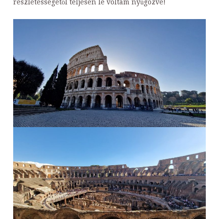
részletességétől teljesen le voltam nyűgözve!