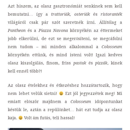
Azt hiszem, az olasz gasztronómiát senkinek sem kell
bemutatni… így a
trattoriák, osteriák
és
ristoranték
világáról csak pár szót szeretnék írni. Állítólag a
Pantheon
és a
Piazza Navona
környékén az éttermeket
jobb elkerülni, de ezt se megerősíteni, se megcáfolni
nem tudom – mi minden alkalommal a
Colosseum
környékén ettünk, és mind isteni volt! Igazi kedves
olasz kiszolgálás, finom, friss
pastak
és
pizzák
, kinek
kell ennél több?!
Az olasz ételekhez és étkezéshez hozzátartozik, hogy
nem lehet velük sietni!
Ezt jól jegyezzétek meg! Mi
emiatt először majdnem a
Colosseum
időpontunkat
késtük le, aztán a repülőnket… hát ezt tudja az olasz
kaja.
Volt ám futás, teli hassal!