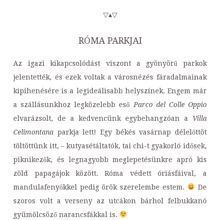
▽▴▽
RÓMA PARKJAI
Az igazi kikapcsolódást viszont a gyönyörű parkok
jelentették, és ezek voltak a városnézés fáradalmainak
kipihenésére is a legideálisabb helyszínek. Engem már
a szállásunkhoz legközelebb eső
Parco del Colle Oppio
elvarázsolt, de a kedvencünk egybehangzóan a
Villa
Celimontana
parkja lett! Egy békés vasárnap délelőttöt
töltöttünk itt, – kutyasétáltatók, tai chi-t gyakorló idősek,
piknikezők, és legnagyobb meglepetésünkre apró kis
zöld papagájok között. Róma védett óriásfáival, a
mandulafenyőkkel pedig örök szerelembe estem.
De
szoros volt a verseny az utcákon bárhol felbukkanó
gyümölcsöző narancsfákkal is.