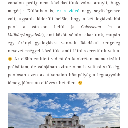
vonalon pedig nem közlekedtünk volna annyit, hogy
megérje. Különben is,
ez a videó
nagy segítségemre
volt, ugyanis kiderült belőle, hogy a két legtávolabbi
pont a városon belül (a
Colosseum
és a
Vatikán/Angyalvár
), ami között sétálni akartunk, csupán
egy órányi gyaloglásra vannak. Ráadásul rengeteg
nevezetességgel közöttük, amit látni szerettünk volna.
Az előbb említett videót én konkrétan memorizálni
próbáltam, de valójában szinte nem is volt rá szükség,
pontosan ezen az útvonalon hömpölyög a legnagyobb
tömeg, jóformán eltéveszthetetlen.