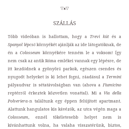
▽▴▽
SZÁLLÁS
Több videóban is hallottam, hogy a
Trevi kút
és a
Spanyol lépcső
környékét ajánlják az ide látogatóknak, de
én a
Colosseum
környékére tenném le a voksom! Így
nem csak az antik Róma emlékei vannak egy lépésre, de
itt kezdődnek a gyönyörű parkok, egészen csendes és
nyugodt helyeket is ki lehet fogni, ráadásul a
Termini
pályaudvar is sétatávolságban van (ahova a
Fiumicino
reptérről érkeztek közvetlen vonattal). Mi a
Via della
Polveriera
-n találtunk egy éppen felújított apartmant.
Alattunk hangulatos kis kávézók, az utca végén maga a
Colosseum
, ennél tökéletesebb helyet nem is
kívánhattunk volna, ha valaha visszatérünk, biztos,