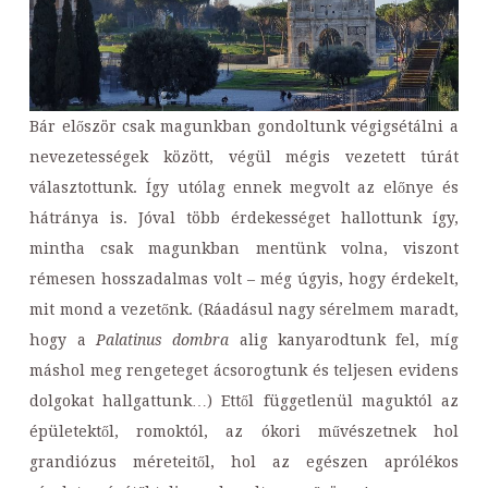
Bár először csak magunkban gondoltunk végigsétálni a
nevezetességek között, végül mégis vezetett túrát
választottunk. Így utólag ennek megvolt az előnye és
hátránya is. Jóval több érdekességet hallottunk így,
mintha csak magunkban mentünk volna, viszont
rémesen hosszadalmas volt – még úgyis, hogy érdekelt,
mit mond a vezetőnk. (Ráadásul nagy sérelmem maradt,
hogy a
Palatinus dombra
alig kanyarodtunk fel, míg
máshol meg rengeteget ácsorogtunk és teljesen evidens
dolgokat hallgattunk…) Ettől függetlenül maguktól az
épületektől, romoktól, az ókori művészetnek hol
grandiózus méreteitől, hol az egészen aprólékos