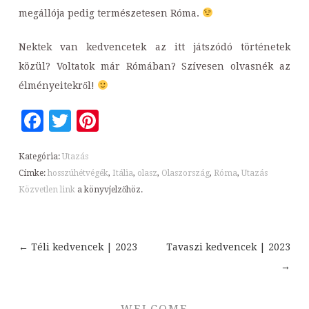
megállója pedig természetesen Róma.
Nektek van kedvencetek az itt játszódó történetek
közül? Voltatok már Rómában? Szívesen olvasnék az
élményeitekről!
Facebook
Twitter
Pinterest
Kategória:
Utazás
Címke:
hosszúhétvégék
,
Itália
,
olasz
,
Olaszország
,
Róma
,
Utazás
Közvetlen link
a könyvjelzőhöz.
←
Téli kedvencek | 2023
Tavaszi kedvencek | 2023
Bejegyzések
→
navigációja