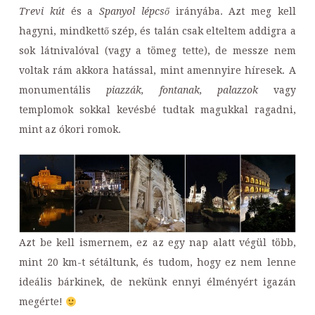
Trevi kút
és a
Spanyol lépcső
irányába. Azt meg kell
hagyni, mindkettő szép, és talán csak elteltem addigra a
sok látnivalóval (vagy a tömeg tette), de messze nem
voltak rám akkora hatással, mint amennyire híresek. A
monumentális
piazzák, fontanak, palazzok
vagy
templomok sokkal kevésbé tudtak magukkal ragadni,
mint az ókori romok.
Azt be kell ismernem, ez az egy nap alatt végül több,
mint 20 km-t sétáltunk, és tudom, hogy ez nem lenne
ideális bárkinek, de nekünk ennyi élményért igazán
megérte!