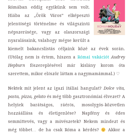
Rómában eddig egyikünk sem volt.
Hiába az „Örök Város” elképesztő
jelentőségű történelme és világszintű
népszerűsége, vagy az olaszországi
nyaralásaink, valahogy mégse került a
kiemelt bakancslistás céljaink közé az évek során.
(Utólag nem is értem, hiszen a
Római vakációt
Audrey
Hepburn
főszereplésével már kislány korom óta
szerettem, mikor először láttam a nagymamámmal.) ♡
Nektek mit jelent az igazi itáliai hangulat?
Dolce vita,
pasta, pizza, gelato
és még több gasztronómiai élvezet? A
helyiek barátságos, ráérős, mosolygós-közvetlen
hozzáállása és életigenlése? Napfény és édes
semmittevés, vagy a művészetek? Nekem mindezt és
még többet… de ha csak Róma a kérdés?
Akkor a