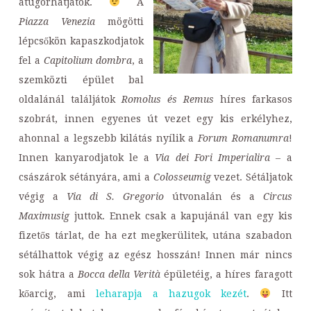
átugorhatjátok.
A
Piazza Venezia
mögötti
lépcsőkön kapaszkodjatok
fel a
Capitolium dombra
, a
szemközti épület bal
oldalánál találjátok
Romolus és Remus
híres farkasos
szobrát, innen egyenes út vezet egy kis erkélyhez,
ahonnal a legszebb kilátás nyílik a
Forum Romanumra
!
Innen kanyarodjatok le a
Via dei Fori Imperialira
– a
császárok sétányára, ami a
Colosseumig
vezet. Sétáljatok
végig a
Via di S. Gregorio
útvonalán és a
Circus
Maximusig
juttok. Ennek csak a kapujánál van egy kis
fizetős tárlat, de ha ezt megkerülitek, utána szabadon
sétálhattok végig az egész hosszán! Innen már nincs
sok hátra a
Bocca della Verità
épületéig, a híres faragott
kőarcig, ami
leharapja a hazugok kezét
.
Itt