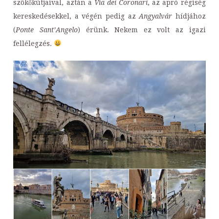
szökőkútjaival, aztán a
Via dei Coronari
, az apró régiség
kereskedésekkel, a végén pedig az
Angyalvár
hídjához
(
Ponte Sant’Angelo
) érünk. Nekem ez volt az igazi
fellélegzés.