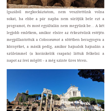
Igazából megkockáztatom, nem veszítettünk volna
sokat, ha ebbe a pár napba nem sűrítjük bele ezt a
programot, és most egyáltalán nem megyünk be… A két
legjobb emlékem, amikor elsőre az érkezésünk estéjén
megpillantottuk a
Colosseumot
a sötétben beragyogva a
környéket, a másik pedig, amikor hajnalok hajnalán a
szüleimmel (a koránkelők csapata) láttuk felkelni a
napot az ívei mögött – a még szinte üres téren.