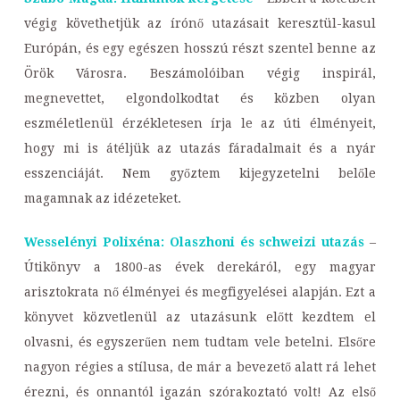
végig követhetjük az írónő utazásait keresztül-kasul
Európán, és egy egészen hosszú részt szentel benne az
Örök Városra. Beszámolóiban végig inspirál,
megnevettet, elgondolkodtat és közben olyan
eszméletlenül érzékletesen írja le az úti élményeit,
hogy mi is átéljük az utazás fáradalmait és a nyár
esszenciáját. Nem győztem kijegyzetelni belőle
magamnak az idézeteket.
Wesselényi Polixéna: Olaszhoni és schweizi utazás
–
Útikönyv a 1800-as évek derekáról, egy magyar
arisztokrata nő élményei és megfigyelései alapján. Ezt a
könyvet közvetlenül az utazásunk előtt kezdtem el
olvasni, és egyszerűen nem tudtam vele betelni. Elsőre
nagyon régies a stílusa, de már a bevezető alatt rá lehet
érezni, és onnantól igazán szórakoztató volt! Az első