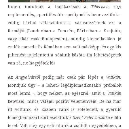
Innen indulnak a hajókázások a
Tiberisen
, egy
naplementés, aperitifes útra pedig mi is beneveztünk –
eddig bárhol választottuk a városnézésnek ezt a
formáját (Londonban a Temzén, Párizsban a Szajnán,
vagy akár csak Budapesten), mindig kiemelkedően jó
emlék maradt. Ez Rómában sem volt másképp, és egy kis
pihenést is jelentett a sétáink között. Ha lehetőségetek
van rá, ne hagyjátok ki!
Az
Angyalvártól
pedig már csak pár lépés a
Vatikán
.
Mondjuk úgy – a lehető legdiplomatikusabb próbálok
most lenni -, hogy nekem az egészről, amit a
Vatikán
képvisel, nincs valami pozitív véleményem. De ha már
itt voltunk, és közben ránk is sötétedett, a gyérülő
tömegben azért körbesétáltuk a
Szent Péter-bazilika
előtti
teret. Volt még egy esti utunk a zsúfolt negyedekben, a