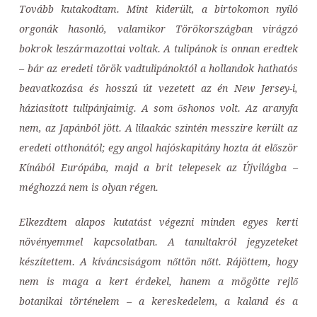
Tovább kutakodtam. Mint kiderült, a birtokomon nyíló
orgonák hasonló, valamikor Törökországban virágzó
bokrok leszármazottai voltak. A tulipánok is onnan eredtek
– bár az eredeti török vadtulipánoktól a hollandok hathatós
beavatkozása és hosszú út vezetett az én New Jersey-i,
háziasított tulipánjaimig. A som őshonos volt. Az aranyfa
nem, az Japánból jött. A lilaakác szintén messzire került az
eredeti otthonától; egy angol hajóskapitány hozta át először
Kínából Európába, majd a brit telepesek az Újvilágba –
méghozzá nem is olyan régen.
Elkezdtem alapos kutatást végezni minden egyes kerti
növényemmel kapcsolatban. A tanultakról jegyzeteket
készítettem. A kíváncsiságom nőttön nőtt. Rájöttem, hogy
nem is maga a kert érdekel, hanem a mögötte rejlő
botanikai történelem – a kereskedelem, a kaland és a