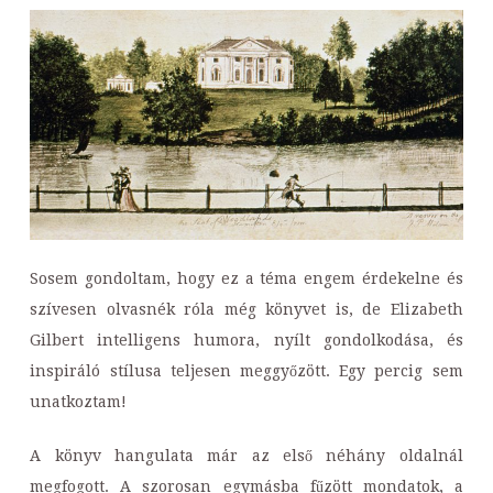
Sosem gondoltam, hogy ez a téma engem érdekelne és
szívesen olvasnék róla még könyvet is, de Elizabeth
Gilbert intelligens humora, nyílt gondolkodása, és
inspiráló stílusa teljesen meggyőzött. Egy percig sem
unatkoztam!
A könyv hangulata már az első néhány oldalnál
megfogott. A szorosan egymásba fűzött mondatok, a