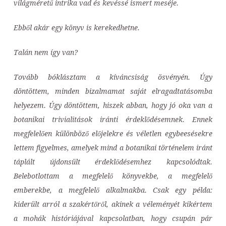
világméretű intrika vad és kevéssé ismert meséje.
Ebből akár egy könyv is kerekedhetne.
Talán nem így van?
Tovább bóklásztam a kíváncsiság ösvényén. Úgy
döntöttem, minden bizalmamat saját elragadtatásomba
helyezem. Úgy döntöttem, hiszek abban, hogy jó oka van a
botanikai trivialitások iránti érdeklődésemnek. Ennek
megfelelően különböző előjelekre és véletlen egybeesésekre
lettem figyelmes, amelyek mind a botanikai történelem iránt
táplált újdonsült érdeklődésemhez kapcsolódtak.
Belebotlottam a megfelelő könyvekbe, a megfelelő
emberekbe, a megfelelő alkalmakba. Csak egy példa:
kiderült arról a szakértőről, akinek a véleményét kikértem
a mohák históriájával kapcsolatban, hogy csupán pár