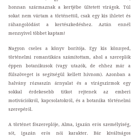
honnan származnak a kertjébe ültetett virágok. Túl
sokat nem vártam a történettől, csak egy kis ihletet és
ráhangolódást a kertészkedéshez. Aztán ennél
mennyivel többet kaptam!
Nagyon cseles a könyv borítója. Egy kis könnyed,
történelmi romantikára számítottam, ahol a szereplők
éppen botanikusok (vagy utazók, de ehhez már a
fülszöveget is segítségül kellett hívnom). Azonban a
halvány rózsaszín árnyalat és a virágszirmok egy
sokkal érdekesebb titkot rejtenek az emberi
motivációkról, kapcsolatokról, és a botanika történelmi
szerepéről.
A történet főszereplője, Alma, igazán erős személyiség,
sőt, igazán erős női karakter. Bár kiváltságos