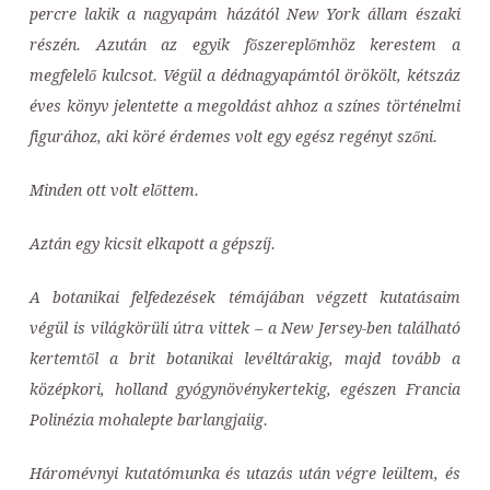
percre lakik a nagyapám házától New York állam északi
részén. Azután az egyik főszereplőmhöz kerestem a
megfelelő kulcsot. Végül a dédnagyapámtól örökölt, kétszáz
éves könyv jelentette a megoldást ahhoz a színes történelmi
figurához, aki köré érdemes volt egy egész regényt szőni.
Minden ott volt előttem.
Aztán egy kicsit elkapott a gépszíj.
A botanikai felfedezések témájában végzett kutatásaim
végül is világkörüli útra vittek – a New Jersey-ben található
kertemtől a brit botanikai levéltárakig, majd tovább a
középkori, holland gyógynövénykertekig, egészen Francia
Polinézia mohalepte barlangjaiig.
Háromévnyi kutatómunka és utazás után végre leültem, és