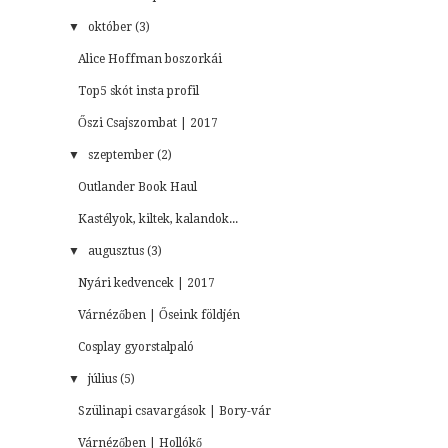
▼
október (3)
Alice Hoffman boszorkái
Top5 skót insta profil
Őszi Csajszombat | 2017
▼
szeptember (2)
Outlander Book Haul
Kastélyok, kiltek, kalandok...
▼
augusztus (3)
Nyári kedvencek | 2017
Várnézőben | Őseink földjén
Cosplay gyorstalpaló
▼
július (5)
Szülinapi csavargások | Bory-vár
Várnézőben | Hollókő