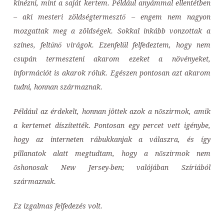
kinézni, mint a saját kertem. Például anyámmal ellentétben
– aki mesteri zöldségtermesztő – engem nem nagyon
mozgattak meg a zöldségek. Sokkal inkább vonzottak a
színes, feltűnő virágok. Ezenfelül felfedeztem, hogy nem
csupán termeszteni akarom ezeket a növényeket,
információt is akarok róluk. Egészen pontosan azt akarom
tudni, honnan származnak.
Például az érdekelt, honnan jöttek azok a nőszirmok, amik
a kertemet díszítették. Pontosan egy percet vett igénybe,
hogy az interneten rábukkanjak a válaszra, és így
pillanatok alatt megtudtam, hogy a nőszirmok nem
őshonosak New Jersey-ben; valójában Szíriából
származnak.
Ez izgalmas felfedezés volt.