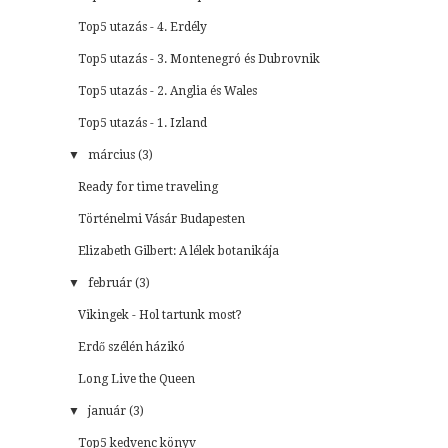
Top5 utazás - 4. Erdély
Top5 utazás - 3. Montenegró és Dubrovnik
Top5 utazás - 2. Anglia és Wales
Top5 utazás - 1. Izland
▼
március (3)
Ready for time traveling
Történelmi Vásár Budapesten
Elizabeth Gilbert: A lélek botanikája
▼
február (3)
Vikingek - Hol tartunk most?
Erdő szélén házikó
Long Live the Queen
▼
január (3)
Top5 kedvenc könyv