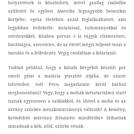
helyzetének is köszönheti, mivel gazdag családba
született és egyben Amerika legnagyobb botanikai
kertjébe, egész életében azzal foglalkozhatott, ami
legjobban érdekelte: kutatással, tudományokkal és
növényekkel. Közben persze ő is vágyik elismerésre,
barátságra, szeretetre, de az életét mégis teljessé teszi a
tanulás és a felfedezés. Végig csodáltam a kitartását.
Tudtad például, hogy a kínafa kérgéből készült por
emelt gátat a malária pusztító útjába, de szinte
lehetetlen volt Peru magaslatain kívül bárhol
meghonosítani? Vagy, hogy a mohák mésztartalmú vizet
isznak egyenesen a sziklákból, és idővel a moha és az
ásvány szürkés mészkőmárvánnyá változik? A kemény,
krémfehér márvány felszínén mindörökre láthatóak
maradnak a kék, zöld, szürke vénák.