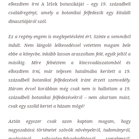
elkezdtem írni
A lélek botanikájá
t – egy 19. századbeli
családregényt, amely a botanikai felfedezők egy kitalált
dinasztiájáról szól.
Ez a regény engem is meglepetésként ért. Szinte a semmiből
indult. Nem lángoló lelkesedéssel vetettem magam bele
ebbe a könyvbe, inkább lassan araszoltam felé, egyik jeltől a
másikig. Mire felnéztem a kincsvadászatomból és
elkezdtem írni, már teljesen hatalmába kerített a 19.
századbeli botanikai felfedezések iránt érzett szenvedély.
Három évvel korábban még csak nem is hallottam a 19.
századbeli botanikai felfedezésekről – nem akartam mást,
csak egy szolid kertet a házam mögé!
Aztán egyszer csak azon kaptam magam, hogy
nagyszabású történetet szövök növényekről, tudományról,
evolúcióról, rabszolga-felszabadításról, szerelemről,