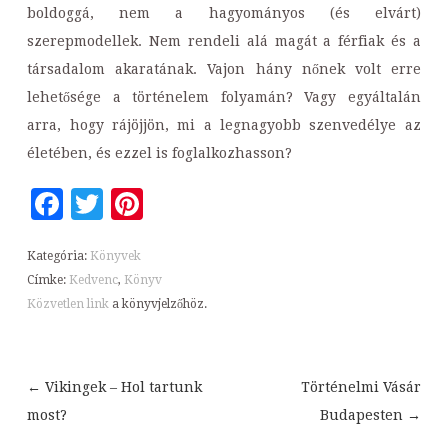
boldoggá, nem a hagyományos (és elvárt)
szerepmodellek. Nem rendeli alá magát a férfiak és a
társadalom akaratának. Vajon hány nőnek volt erre
lehetősége a történelem folyamán? Vagy egyáltalán
arra, hogy rájöjjön, mi a legnagyobb szenvedélye az
életében, és ezzel is foglalkozhasson?
Facebook
Twitter
Pinterest
Kategória:
Könyvek
Címke:
Kedvenc
,
Könyv
Közvetlen link
a könyvjelzőhöz.
←
Vikingek – Hol tartunk
Történelmi Vásár
Bejegyzések
most?
Budapesten
→