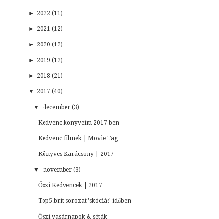
►
2022 (11)
►
2021 (12)
►
2020 (12)
►
2019 (12)
►
2018 (21)
▼
2017 (40)
▼
december (3)
Kedvenc könyveim 2017-ben
Kedvenc filmek | Movie Tag
Könyves Karácsony | 2017
▼
november (3)
Őszi Kedvencek | 2017
Top5 brit sorozat 'skóciás' időben
Őszi vasárnapok & séták