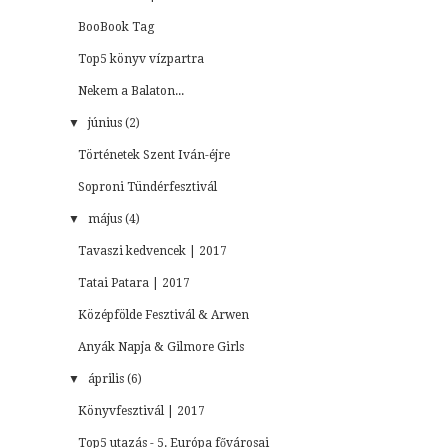
BooBook Tag
Top5 könyv vízpartra
Nekem a Balaton...
▼
június (2)
Történetek Szent Iván-éjre
Soproni Tündérfesztivál
▼
május (4)
Tavaszi kedvencek | 2017
Tatai Patara | 2017
Középfölde Fesztivál & Arwen
Anyák Napja & Gilmore Girls
▼
április (6)
Könyvfesztivál | 2017
Top5 utazás - 5. Európa fővárosai