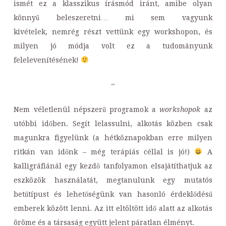
ismét ez a klasszikus írásmód iránt, amibe olyan
könnyű beleszeretni… mi sem vagyunk
kivételek, nemrég részt vettünk egy workshopon, és
milyen jó módja volt ez a tudományunk
felelevenítésének!
~
Nem véletlenül népszerű programok a
workshopok
az
utóbbi időben. Segít lelassulni, alkotás közben csak
magunkra figyelünk (a hétköznapokban erre milyen
ritkán van időnk – még terápiás céllal is jó!)
A
kalligráfiánál egy kezdő tanfolyamon elsajátíthatjuk az
eszközök használatát, megtanulunk egy mutatós
betűtípust és lehetőségünk van hasonló érdeklődésű
emberek között lenni. Az itt eltöltött idő alatt az alkotás
öröme és a társaság együtt jelent páratlan élményt.