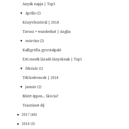
Anyák napja | Top5
▼
április (2)
Könyvfesztivál | 2018
Tavasz + wanderlust | Anglia
▼
március (2)
Kalligráfia gyorstalpaló
Esti mesék lázadó lányoknak | Top5
▼
február (1)
Téli kedvencek | 2018
▼
január (2)
Miért éppen... Skócia?
Teaszünet-díj
►
2017 (40)
►
2016 (3)