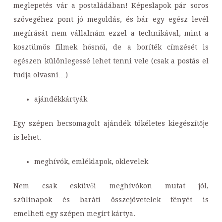
meglepetés vár a postaládában! Képeslapok pár soros
szövegéhez pont jó megoldás, és bár egy egész levél
megírását nem vállalnám ezzel a technikával, mint a
kosztümös filmek hősnői, de a boríték címzését is
egészen különlegessé lehet tenni vele (csak a postás el
tudja olvasni…)
ajándékkártyák
Egy szépen becsomagolt ajándék tökéletes kiegészítője
is lehet.
meghívók, emléklapok, oklevelek
Nem csak esküvői meghívókon mutat jól,
szülinapok és baráti összejövetelek fényét is
emelheti egy szépen megírt kártya.