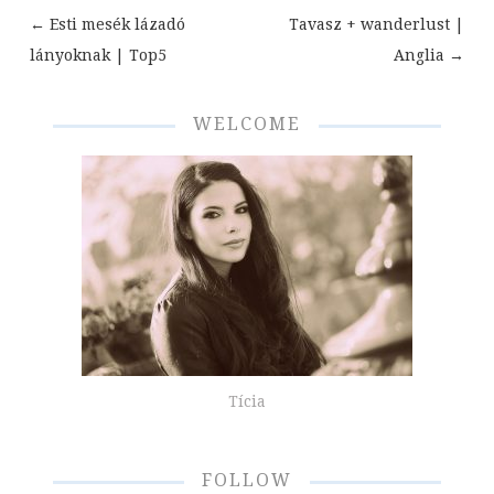
←
Esti mesék lázadó
Tavasz + wanderlust |
Bejegyzések
lányoknak | Top5
Anglia
→
navigációja
WELCOME
Tícia
FOLLOW