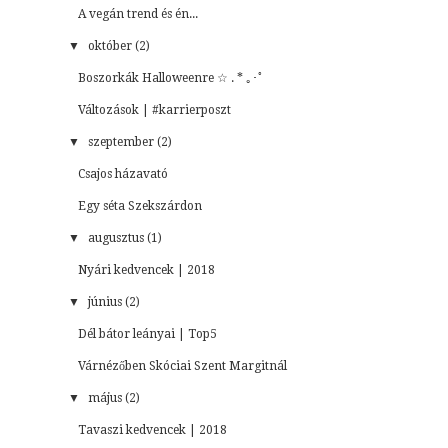
A vegán trend és én...
▼
október (2)
Boszorkák Halloweenre ☆ . * ｡･ﾟ
Változások | #karrierposzt
▼
szeptember (2)
Csajos házavató
Egy séta Szekszárdon
▼
augusztus (1)
Nyári kedvencek | 2018
▼
június (2)
Dél bátor leányai | Top5
Várnézőben Skóciai Szent Margitnál
▼
május (2)
Tavaszi kedvencek | 2018