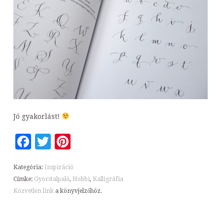
Jó gyakorlást!
Facebook
Twitter
Pinterest
Kategória:
Inspiráció
Címke:
Gyorstalpaló
,
Hobbi
,
Kalligráfia
Közvetlen link
a könyvjelzőhöz.