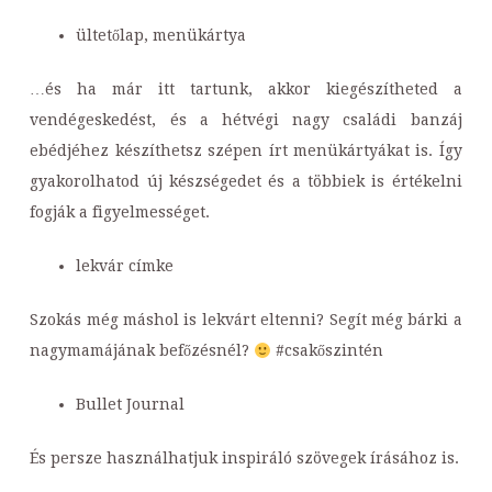
ültetőlap, menükártya
…és ha már itt tartunk, akkor kiegészítheted a
vendégeskedést, és a hétvégi nagy családi banzáj
ebédjéhez készíthetsz szépen írt menükártyákat is. Így
gyakorolhatod új készségedet és a többiek is értékelni
fogják a figyelmességet.
lekvár címke
Szokás még máshol is lekvárt eltenni? Segít még bárki a
nagymamájának befőzésnél?
#csakőszintén
Bullet Journal
És persze használhatjuk inspiráló szövegek írásához is.