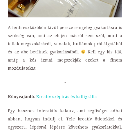
A fenti eszközökön kívül persze rengeteg gyakorlásra is
szükség van, ami az elején másról sem szól, mint a
tollak megszokásáról, vonalak, hullámok próbálgatából
és az abc betűinek gyakorlásából.
Kell egy kis idő,
amíg a kéz izmai megszokják ezeket a finom
mozdulatokat.
~
Könyvajánló
:
Kreatív ​szépírás és kalligráfia
Egy hasznos interaktív kalauz, ami segítséget adhat
abban, hogyan indulj el. Tele kreatív ötletekkel és
egyszerű, lépésről lépésre követhető gyakorlatokkal.