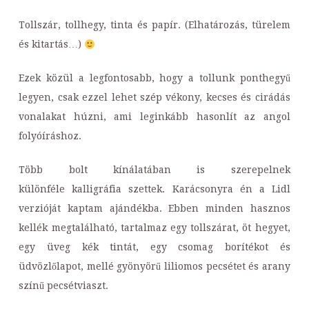
Tollszár, tollhegy, tinta és papír. (Elhatározás, türelem
és kitartás…)
Ezek közül a legfontosabb, hogy a tollunk ponthegyű
legyen, csak ezzel lehet szép vékony, kecses és cirádás
vonalakat húzni, ami leginkább hasonlít az angol
folyóíráshoz.
Több bolt kínálatában is szerepelnek
különféle kalligráfia szettek. Karácsonyra én a Lidl
verzióját kaptam ajándékba. Ebben minden hasznos
kellék megtalálható, tartalmaz egy tollszárat, öt hegyet,
egy üveg kék tintát, egy csomag borítékot és
üdvözlőlapot, mellé gyönyörű liliomos pecsétet és arany
színű pecsétviaszt.