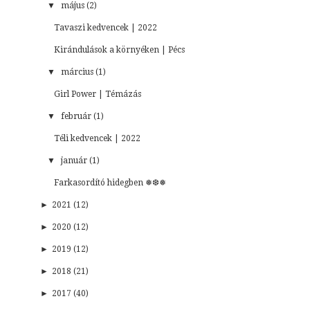
▼
május (2)
Tavaszi kedvencek | 2022
Kirándulások a környéken | Pécs
▼
március (1)
Girl Power | Témázás
▼
február (1)
Téli kedvencek | 2022
▼
január (1)
Farkasordító hidegben ❅❆❅
►
2021 (12)
►
2020 (12)
►
2019 (12)
►
2018 (21)
►
2017 (40)