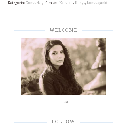
Kategória:
Könyvek
/
Címkék:
Kedvenc
,
Könyv
,
könyvajánló
WELCOME
Tícia
FOLLOW