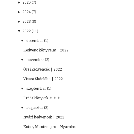
►
2025 (7)
►
2024 (7)
►
2023 (8)
▼
2022 (11)
▼
december (1)
Kedvenc könyveim | 2022
▼
november (2)
Őszi kedvencek | 2022
Vissza Skóciába | 2022
▼
szeptember (1)
Erdős könyvek ↟ ↟ ↟
▼
augusztus (2)
Nyári kedvencek | 2022
Kotor, Montenegro | Nyaralás