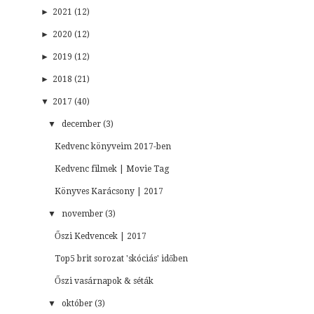
►
2021 (12)
►
2020 (12)
►
2019 (12)
►
2018 (21)
▼
2017 (40)
▼
december (3)
Kedvenc könyveim 2017-ben
Kedvenc filmek | Movie Tag
Könyves Karácsony | 2017
▼
november (3)
Őszi Kedvencek | 2017
Top5 brit sorozat 'skóciás' időben
Őszi vasárnapok & séták
▼
október (3)