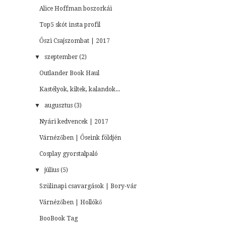
Alice Hoffman boszorkái
Top5 skót insta profil
Őszi Csajszombat | 2017
▼
szeptember (2)
Outlander Book Haul
Kastélyok, kiltek, kalandok...
▼
augusztus (3)
Nyári kedvencek | 2017
Várnézőben | Őseink földjén
Cosplay gyorstalpaló
▼
július (5)
Szülinapi csavargások | Bory-vár
Várnézőben | Hollókő
BooBook Tag