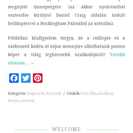
megnyitó ünnepségére (az akkor nyolcvanhat
esztendős királynő Daniel Craig oldalán indult
helikopterrel a Buckingham Palotából az arénába).
Példátlan közfigyelem tárgya, de a csillogás és a
szóbeszéd ködén át vajon mennyire alkothatunk pontos
képet a világ leghíresebb uralkodójáról?
Tovább
olvasom…
→
Facebook
Twitter
Pinterest
Kategória:
Inspiráció
,
Könyvek
/
Címkék:
brit
,
Film
,
királynő
,
Könyv
,
Sorozat
WELCOME