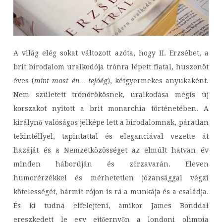
A világ elég sokat változott azóta, hogy II. Erzsébet, a
brit birodalom uralkodója trónra lépett fiatal, huszonöt
éves (
mint most én… tejóég
), kétgyermekes anyukaként.
Nem született trónörökösnek, uralkodása mégis új
korszakot nyitott a brit monarchia történetében. A
királynő valóságos jelképe lett a birodalomnak, páratlan
tekintéllyel, tapintattal és eleganciával vezette át
hazáját és a Nemzetközösséget az elmúlt hatvan év
minden háborúján és zűrzavarán. Eleven
humorérzékkel és mérhetetlen józansággal végzi
kötelességét, bármit rójon is rá a munkája és a családja.
És ki tudná elfelejteni, amikor James Bonddal
ereszkedett le egy ejtőernyőn a londoni olimpia