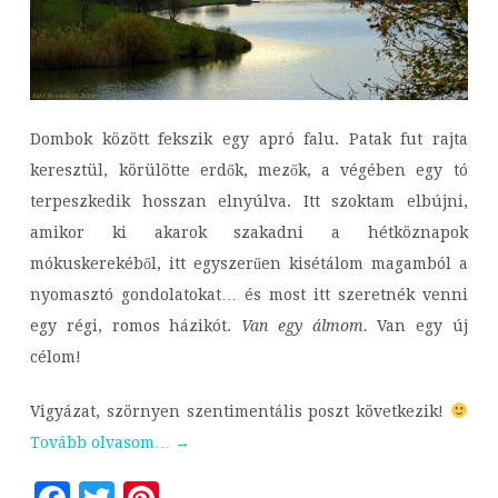
Dombok között fekszik egy apró falu. Patak fut rajta
keresztül, körülötte erdők, mezők, a végében egy tó
terpeszkedik hosszan elnyúlva. Itt szoktam elbújni,
amikor ki akarok szakadni a hétköznapok
mókuskerekéből, itt egyszerűen kisétálom magamból a
nyomasztó gondolatokat… és most itt szeretnék venni
egy régi, romos házikót.
Van egy álmom.
Van egy új
célom!
Vigyázat, szörnyen szentimentális poszt következik!
Tovább olvasom…
→