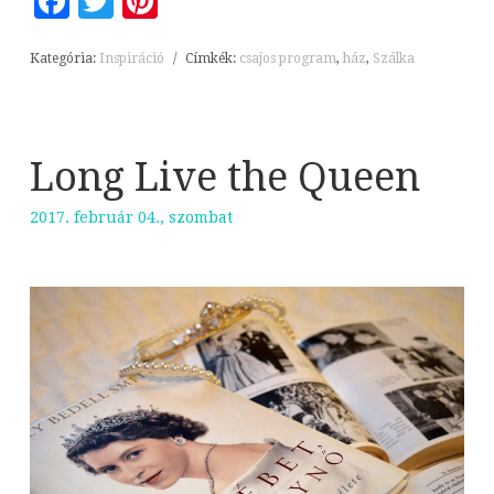
Facebook
Twitter
Pinterest
Kategória:
Inspiráció
/
Címkék:
csajos program
,
ház
,
Szálka
Long Live the Queen
2017. február 04., szombat