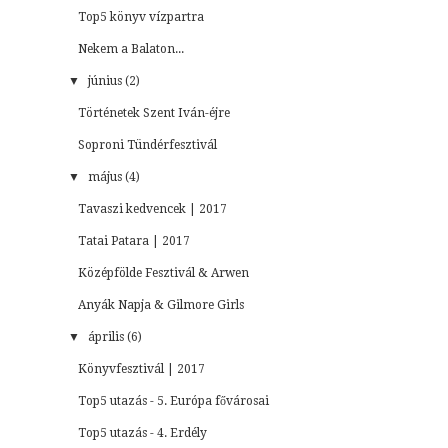
Top5 könyv vízpartra
Nekem a Balaton...
▼
június (2)
Történetek Szent Iván-éjre
Soproni Tündérfesztivál
▼
május (4)
Tavaszi kedvencek | 2017
Tatai Patara | 2017
Középfölde Fesztivál & Arwen
Anyák Napja & Gilmore Girls
▼
április (6)
Könyvfesztivál | 2017
Top5 utazás - 5. Európa fővárosai
Top5 utazás - 4. Erdély