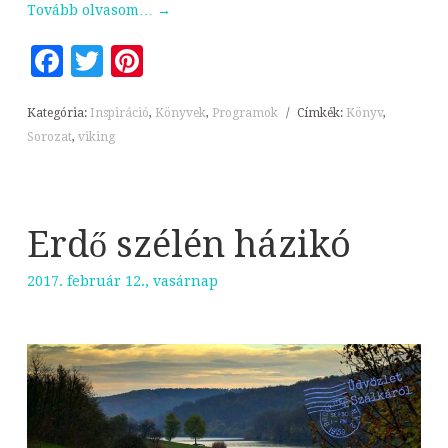
Tovább olvasom…
→
Facebook
Twitter
Pinterest
Kategória:
Inspiráció
,
Könyvek
,
Programok
/
Címkék:
Könyv
,
Sorozat
,
viking
Erdő szélén házikó
2017. február 12., vasárnap