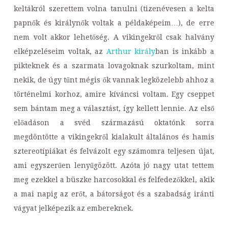
keltákról szerettem volna tanulni (tizenévesen a kelta
papnők és királynők voltak a példaképeim…), de erre
nem volt akkor lehetőség. A vikingekről csak halvány
elképzeléseim voltak, az
Arthur király
ban is inkább a
pikteknek és a szarmata lovagoknak szurkoltam, mint
nekik, de úgy tűnt mégis ők vannak legközelebb ahhoz a
történelmi korhoz, amire kíváncsi voltam. Egy cseppet
sem bántam meg a választást, így kellett lennie. Az első
előadáson a svéd származású oktatónk sorra
megdöntötte a vikingekről kialakult általános és hamis
sztereotípiákat és felvázolt egy számomra teljesen újat,
ami egyszerűen lenyűgözött. Azóta jó nagy utat tettem
meg ezekkel a büszke harcosokkal és felfedezőkkel, akik
a mai napig az erőt, a bátorságot és a szabadság iránti
vágyat jelképezik az embereknek.