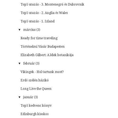
Top5 utazás - 3. Montenegró és Dubrovnik
Top5 utazás - 2. Anglia és Wales
Top5 utazás - 1. Izland
▼
március (3)
Ready for time traveling
Történelmi Vásár Budapesten
Elizabeth Gilbert: A lélek botanikája
▼
február (3)
Vikingek - Hol tartunk most?
Erdő szélén házikó
Long Live the Queen
▼
január (3)
Top5 kedvenc könyv
Edinburgh kisokos