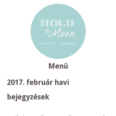
Menü
TOVÁBB
2017. február
havi
A
TARTALOMRA
bejegyzések