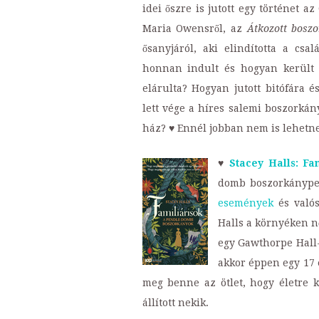
idei őszre is jutott egy történet
Maria Owensről, az
Átkozott boszo
ősanyjáról, aki elindította a csa
honnan indult és hogyan került az
elárulta? Hogyan jutott bitófára 
lett vége a híres salemi boszorká
ház? ♥ Ennél jobban nem is lehetne 
♥
Stacey Halls: Fa
domb boszorkányper
események
és valós
Halls a környéken nő
egy Gawthorpe Hall-
akkor éppen egy 17 
meg benne az ötlet, hogy életre k
állított nekik.