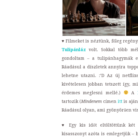
♥ Filmeket is néztünk, főleg regén
Tulipánláz
volt. Sokkal több mél
gondoltam – a tulipánhagymák elt
Ráadásul a díszletek annyira top
lehetne utazni. :’D Az új netfli
kivételesen jobban tetszett így,
érdemes meglesni mellé.)
A
tartozik (
Mindenem
címen
itt
is aján
Ráadásul olyan, ami gyönyörűen vis
♥ Egy kis időt eltöltöttünk két
kisasszonyt azóta is emlegetjük – b