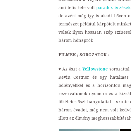
ami telis-tele volt
paradox érzések
de azért még így is akadt bőven ol
természet például kárpótolt minke
voltak ilyen hosszan szép színesek
három hónapról:
FILMEK / SOROZATOK :
♥ Az őszt a
Yellowstone
sorozattal 
Kevin Costner és egy hatalmas c
bölényekkel és a horizonton ma
rezervátumok nyomora és a kizsákm
tökéletes őszi hangulattal – szinte
három évadot, még nem volt kedv
illett az élmény meghosszabbításáh