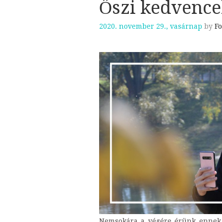
Őszi kedvence
2020. november 29., vasárnap
by
Fo
Nemsokára a végére érünk ennek 