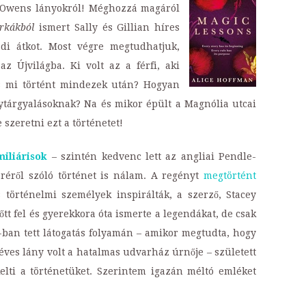
 az Owens lányokról! Méghozzá magáról
rkákból
ismert Sally és Gillian híres
ládi átkot. Most végre megtudhatjuk,
 Újvilágba. Ki volt az a férfi, aki
és mi történt mindezek után? Hogyan
nytárgyalásoknak? Na és mikor épült a Magnólia utcai
szeretni ezt a történetet!
miliárisok
– szintén kedvenc lett az angliai Pendle-
éről szóló történet is nálam. A regényt
megtörtént
 történelmi személyek inspirálták, a szerző, Stacey
tt fel és gyerekkora óta ismerte a legendákat, de csak
ban tett látogatás folyamán – amikor megtudta, hogy
éves lány volt a hatalmas udvarház úrnője – született
elti a történetüket. Szerintem igazán méltó emléket