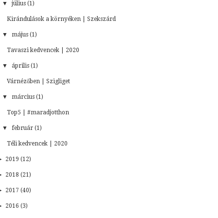
▼
július (1)
Kirándulások a környéken | Szekszárd
▼
május (1)
Tavaszi kedvencek | 2020
▼
április (1)
Várnézőben | Szigliget
▼
március (1)
Top5 | #maradjotthon
▼
február (1)
Téli kedvencek | 2020
►
2019 (12)
►
2018 (21)
►
2017 (40)
►
2016 (3)