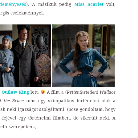
deményezés
). A másikuk pedig
Miss Scarlet
volt,
örgős cselekménnyel.
z
Outlaw King
lett.
A film a (
Rettenthetetlen
)
Wallace
t the Bruce
nem egy szimpatikus történelmi alak a
ak neki igazságot szolgáltatni. (Sose gondoltam, hogy
 fejével egy történelmi filmben, de sikerült neki. A
beth szerepében.)