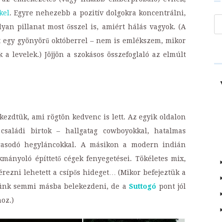
kel
. Egyre nehezebb a pozitív dolgokra koncentrálni,
Ke
yan pillanat most ősszel is, amiért hálás vagyok. (A
t egy gyönyörű októberrel – nem is emlékszem, mikor
 a levelek.) Jöjjön a szokásos összefoglaló az elmúlt
kezdtük, ami rögtön kedvenc is lett. Az egyik oldalon
saládi birtok – hallgatag cowboyokkal, hatalmas
gasodó hegyláncokkal. A másikon a modern indián
ányoló építtető cégek fenyegetései. Tökéletes mix,
 érezni lehetett a csípős hideget… (Mikor befejeztük a
ünk semmi másba belekezdeni, de a
Suttogó
pont jól
oz.)