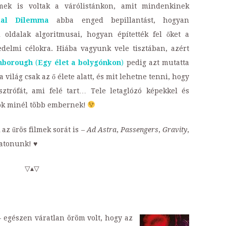
ek is voltak a várólistánkon, amit mindenkinek
ial Dilemma
abba enged bepillantást, hogyan
oldalak algoritmusai, hogyan építették fel őket a
edelmi célokra. Hiába vagyunk vele tisztában, azért
enborough
(
Egy élet a bolygónkon
)
pedig azt mutatta
világ csak az ő élete alatt, és mit lehetne tenni, hogy
trófát, ami felé tart… Tele letaglózó képekkel és
átok minél több embernek!
 az űrös filmek sorát is –
Ad Astra
,
Passengers
,
Gravity
,
atonunk! ♥
▽▴▽
 egészen váratlan öröm volt, hogy az