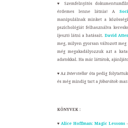
♥ Szemfelnyitós dokumentumfilm
érdemes lenne látnia! A
Soc
manipulálnak minket a közösségi 
pszichológiát felhasználva keresk
ijesztő látni a hatásait.
David Att
meg, milyen gyorsan változott meg a 
még megakadályozzuk azt a katasz
adatokkal. Ha már láttátok, ajánlj
♥ Az
Interstellar
óta pedig folytattuk
és még mindig tart a
Jóbarátok
-mar
KÖNYVEK :
♥
Alice Hoffman: Magic Lessons
–