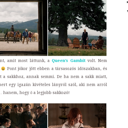
ont, amit most láttunk, a
Queen’s Gambit
volt. Nem
!
Pont jókor jött ebben a társasozós időszakban, és
 a sakkhoz, annak semmi. De ha nem a sakk miatt,
ert egy igazán kivételes lányról szól, aki nem arról
 hanem, hogy ő a legjobb sakkozó!