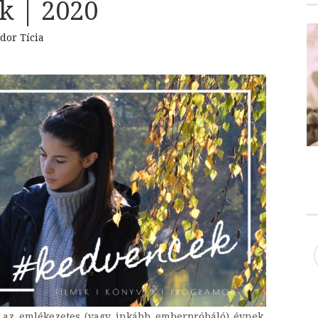
k | 2020
dor Tícia
az emlékezetes (vagy inkább emberpróbáló) évnek,