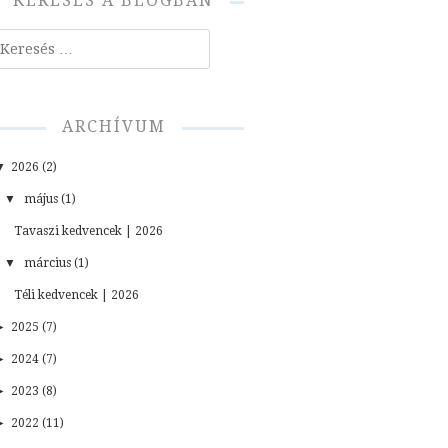
KERESÉS A BLOGBAN
resés
ARCHÍVUM
▼
2026 (2)
▼
május (1)
Tavaszi kedvencek | 2026
▼
március (1)
Téli kedvencek | 2026
►
2025 (7)
►
2024 (7)
►
2023 (8)
►
2022 (11)