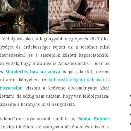
y feldolgozásokat. A legnagyobb meglepetés közülük a
ységet és érdekességet rejtett ez a történet mint
erjedéséről és a szereplők közötti kapcsolatokról.
pon voltak, hogy indulnék is Amszterdamba… már ha
xes
Manderley-ház asszonya
is jól sikerült, nekem
 mint anno könyvben. (A
kulisszák mögötti videókat
is
Possession
viszont a kedvenc olvasmányaim közé
lottam), de eddig nem tudtam, hogy van feldolgozása!
szaadja a borongós-lírai hangulatát.
 viktoriánus nyomozónő mellett is,
Enola Holmes
ár kicsit idétlen, de aranyos a története és tetszett a