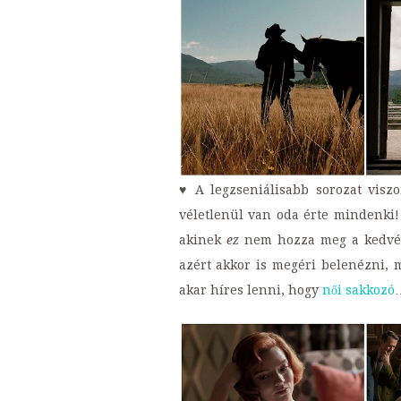
♥ A legzseniálisabb sorozat visz
véletlenül van oda érte mindenki
akinek
ez
nem hozza meg a kedvét
azért akkor is megéri belenézni, m
akar híres lenni, hogy
női sakkozó
…