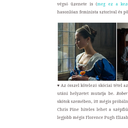
végső üzenete is (
meg ez a kez
hasonlóan feminista sztorival és p
♥ Az ősszel kötelező skóciai tétel a
utáni helyzetet mutatja be.
Rober
skótok szemében, itt mégis próbáln
Chris Pine hiteles lehet a szépfiú
legjobb mégis Florence Pugh Eliza