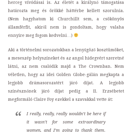
herceg vívódásai is. Az életét a királynő támogatása
határozta meg és örökké háttérbe kellett szorulnia.
(Nem hagyhatom ki Churchillt sem, a csökönyös
államférfit, akiről nem is gondoltam, hogy valaha
ennyire meg fogom kedvelni…)
Aki a történelmi sorozatokban a lenyűgöző kosztümöket,
a meseszép helyszíneket és az angol hidegvért szeretné
látni, az nem csalódik majd a The Crownban. Nem
véletlen, hogy az idei Golden Globe-gálán megkapta a
legjobb drámasorozatért járó díjat. A
legjobb
színésznőnek járó díjat pedig a II. Erzsébetet
megformáló Claire Foy ezekkel a szavakkal vette át:
I really, really, really wouldn’t be here if
it wasn’t for some extraordinary
women, and I’m going to thank them.