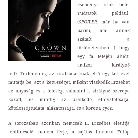
eseményt írtak bele.
Tudtátok például,
(
SPOILER
, már ha van
bármi, ami annak
számít a
történelemben…) hogy
egy fa tetején aludt,
amikor királynő
lett? Történetileg az uralkodásának első egy-két évét
mutatja be, azt a kettősséget, miként viaskodik Erzsébet
az anyaság és a feleség, valamint a királynő szerepe
között, és mindig az uralkodó elhivatottsága,
kötelességtudata, alázatossága, és a korona győz.
A sorozatban azonban nemcsak II. Erzsébet életútja
lebilincselő, hanem férje, a sajátos humorú Fülöp