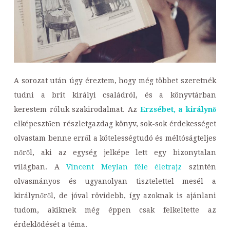
A sorozat után úgy éreztem, hogy még többet szeretnék
tudni a brit királyi családról, és a könyvtárban
kerestem róluk szakirodalmat. Az
Erzsébet, a királynő
elképesztően részletgazdag könyv, sok-sok érdekességet
olvastam benne erről a kötelességtudó és méltóságteljes
nőről, aki az egység jelképe lett egy bizonytalan
világban. A
Vincent Meylan féle életrajz
szintén
olvasmányos és ugyanolyan tisztelettel mesél a
királynőről, de jóval rövidebb, így azoknak is ajánlani
tudom, akiknek még éppen csak felkeltette az
érdeklődését a téma.