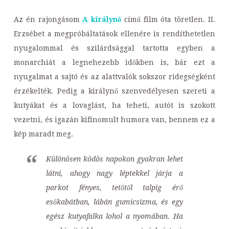
Az én rajongásom
A királynő
című film óta töretlen.
II.
Erzsébet a megpróbáltatások ellenére is rendíthetetlen
nyugalommal és szilárdsággal tartotta egyben a
monarchiát a legnehezebb időkben is, bár ezt a
nyugalmat a sajtó és az alattvalók sokszor ridegségként
érzékelték. Pedig a királynő szenvedélyesen szereti a
kutyákat és a lovaglást, ha teheti, autót is szokott
vezetni, és igazán kifinomult humora van, bennem ez a
kép maradt meg.
Különösen ködös napokon gyakran lehet
látni, ahogy nagy léptekkel járja a
parkot fényes, tetőtől talpig érő
esőkabátban, lábán gumicsizma, és egy
egész kutyafalka lohol a nyomában. Ha