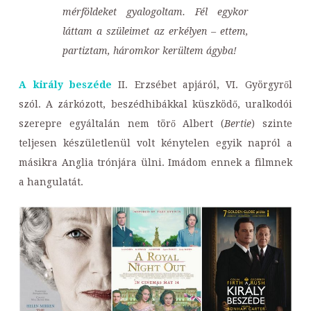
mérföldeket gyalogoltam. Fél egykor
láttam a szüleimet az erkélyen – ettem,
partiztam, háromkor kerültem ágyba!
A király beszéde
II. Erzsébet apjáról, VI. Györgyről
szól.
A zárkózott, beszédhibákkal küszködő, uralkodói
szerepre egyáltalán nem törő Albert (
Bertie
) szinte
teljesen készületlenül volt kénytelen egyik napról a
másikra Anglia trónjára ülni. Imádom ennek a filmnek
a hangulatát.