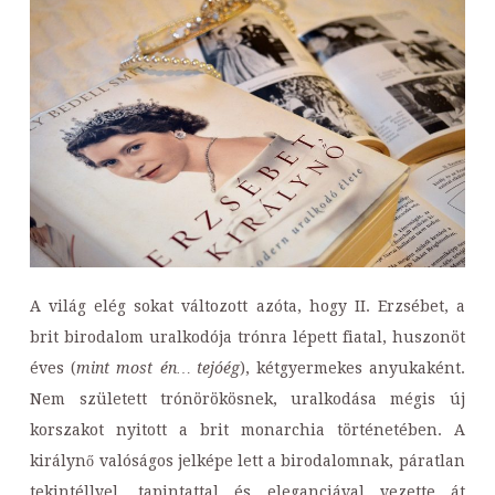
A világ elég sokat változott azóta, hogy II. Erzsébet, a
brit birodalom uralkodója trónra lépett fiatal, huszonöt
éves (
mint most én… tejóég
), kétgyermekes anyukaként.
Nem született trónörökösnek, uralkodása mégis új
korszakot nyitott a brit monarchia történetében. A
királynő valóságos jelképe lett a birodalomnak, páratlan
tekintéllyel, tapintattal és eleganciával vezette át