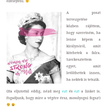
elfelejteni.
A poszt
tervezgetése
közben rájöttem,
hogy szeretném, ha
lenne képem a
királynőről, amit
kitehetek a falra.
Szerkesztettem
egyet, amit
letölthettek innen,
ha nektek is tetszik.
(Ha eljutottál eddig, nézd meg
ezt
és
ezt
a linket is.
Fogadjunk, hogy mire a végére érsz, mosolyogni fogsz!)