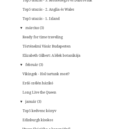
Top5 utazás - 3. Montenegró és Dubrovnik
Top5 utazás - 2. Anglia és Wales
Top5 utazás - 1. Izland
▼
március (3)
Ready for time traveling
Történelmi Vásár Budapesten
Elizabeth Gilbert: A lélek botanikája
▼
február (3)
Vikingek - Hol tartunk most?
Erdő szélén házikó
Long Live the Queen
▼
január (3)
Top5 kedvenc könyv
Edinburgh kisokos