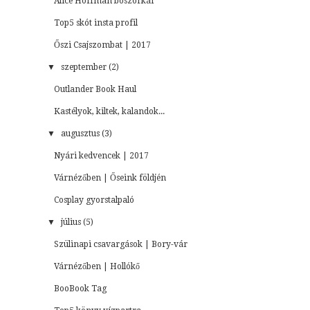
Alice Hoffman boszorkái
Top5 skót insta profil
Őszi Csajszombat | 2017
▼
szeptember (2)
Outlander Book Haul
Kastélyok, kiltek, kalandok...
▼
augusztus (3)
Nyári kedvencek | 2017
Várnézőben | Őseink földjén
Cosplay gyorstalpaló
▼
július (5)
Szülinapi csavargások | Bory-vár
Várnézőben | Hollókő
BooBook Tag