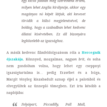
egy kicsit jobban meg szeretnénk érteni,
milyen lehet Anglia királynője, akkor egy
magányos nő képét látjuk, aki keveset
törődik a külső megjelenésével, de
boldog, hogy a szabadban lehet kedvenc
állatai kíséretében. Ez áll bizonyára
legközelebb az igazsághoz.
A másik kedvenc filmfeldolgozásom róla a
Hercegnők
éjszakája
. Könnyed, mozgalmas,
nagyon brit
, és soha
nem gondoltam volna, hogy lehet egy cseppnyi
igazságtartalma is… pedig Erzsébet és a húga,
Margit tényleg kiszabadult aznap éjjel a palotából és
elvegyültek az ünneplő tömegben. Ezt írta később a
naplójába:
Folyópart, Piccadilly, Pall Mall,