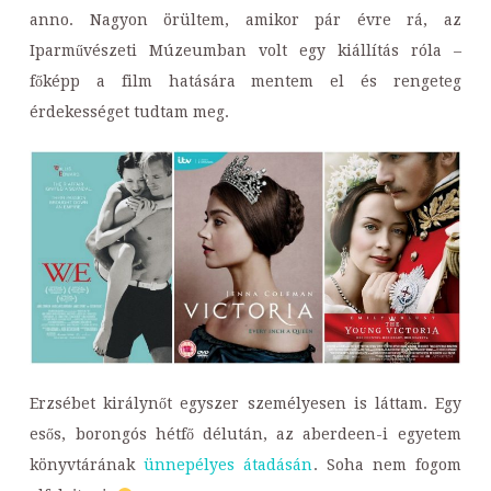
anno. Nagyon örültem, amikor pár évre rá, az
Iparművészeti Múzeumban volt egy kiállítás róla –
főképp a film hatására mentem el és rengeteg
érdekességet tudtam meg.
Erzsébet királynőt egyszer személyesen is láttam. Egy
esős, borongós hétfő délután, az aberdeen-i egyetem
könyvtárának
ünnepélyes átadásán
. Soha nem fogom