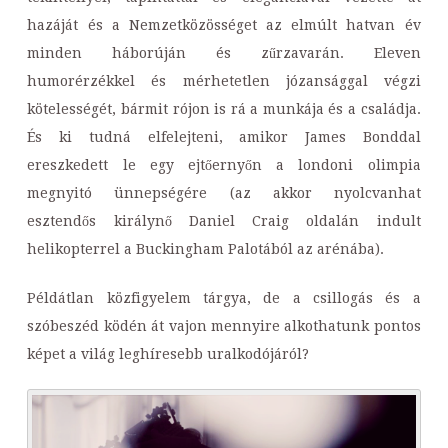
hazáját és a Nemzetközösséget az elmúlt hatvan év
minden háborúján és zűrzavarán. Eleven
humorérzékkel és mérhetetlen józansággal végzi
kötelességét, bármit rójon is rá a munkája és a családja.
És ki tudná elfelejteni, amikor James Bonddal
ereszkedett le egy ejtőernyőn a londoni olimpia
megnyitó ünnepségére (az akkor nyolcvanhat
esztendős királynő Daniel Craig oldalán indult
helikopterrel a Buckingham Palotából az arénába).
Példátlan közfigyelem tárgya, de a csillogás és a
szóbeszéd ködén át vajon mennyire alkothatunk pontos
képet a világ leghíresebb uralkodójáról?