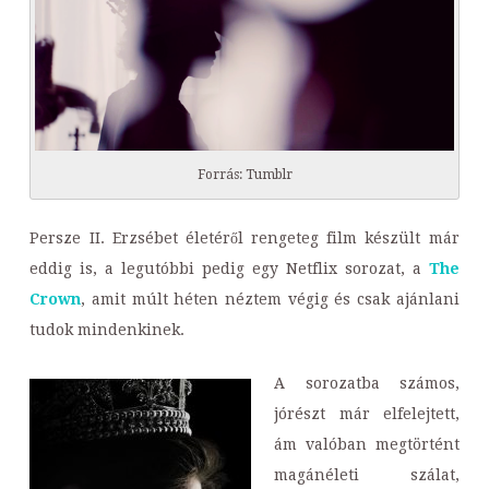
Forrás: Tumblr
Persze II. Erzsébet életéről rengeteg film készült már
eddig is, a legutóbbi pedig egy Netflix sorozat, a
The
Crown
, amit múlt héten néztem végig és csak ajánlani
tudok mindenkinek.
A sorozatba számos,
jórészt már elfelejtett,
ám valóban megtörtént
magánéleti szálat,