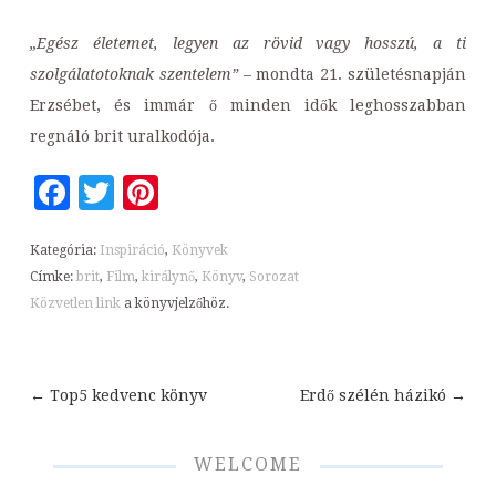
„Egész életemet, legyen az rövid vagy hosszú, a ti
szolgálatotoknak szentelem”
– mondta 21. születésnapján
Erzsébet, és immár ő minden idők leghosszabban
regnáló brit uralkodója.
Facebook
Twitter
Pinterest
Kategória:
Inspiráció
,
Könyvek
Címke:
brit
,
Film
,
királynő
,
Könyv
,
Sorozat
Közvetlen link
a könyvjelzőhöz.
←
Top5 kedvenc könyv
Erdő szélén házikó
→
Bejegyzések
navigációja
WELCOME