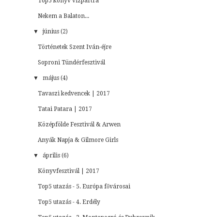
Top5 könyv vízpartra
Nekem a Balaton...
▼
június (2)
Történetek Szent Iván-éjre
Soproni Tündérfesztivál
▼
május (4)
Tavaszi kedvencek | 2017
Tatai Patara | 2017
Középfölde Fesztivál & Arwen
Anyák Napja & Gilmore Girls
▼
április (6)
Könyvfesztivál | 2017
Top5 utazás - 5. Európa fővárosai
Top5 utazás - 4. Erdély