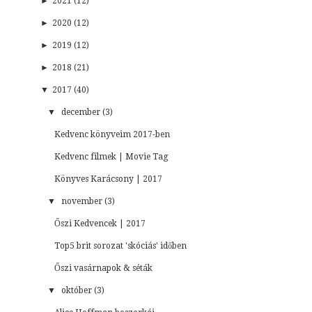
►
2021 (12)
►
2020 (12)
►
2019 (12)
►
2018 (21)
▼
2017 (40)
▼
december (3)
Kedvenc könyveim 2017-ben
Kedvenc filmek | Movie Tag
Könyves Karácsony | 2017
▼
november (3)
Őszi Kedvencek | 2017
Top5 brit sorozat 'skóciás' időben
Őszi vasárnapok & séták
▼
október (3)