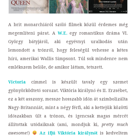
A brit monarchiáról szóló filmek közül érdemes még
megemlíteni párat. A
W.E.
egy romantikus dráma VI.
György bátyjáról, aki egyévnyi uralkodás után
lemondott a trónról, hogy feleségül vehesse a kétes
hírű, amerikai Wallis Simpsont. Túl sok mindenre nem
emlékszem belőle, de amikor láttam, tetszett.
Victoria
címmel is készült tavaly egy szemet
gyönyörködtető sorozat. Viktória királynő és II. Erzsébet,
ez a két asszony, messze hosszabb időn át szimbolizálta
Nagy-Britanniát, mint a négy férfi, aki a kettejük közötti
időszakban ült a trónon, és igencsak magas mércét
állítottak utódaiknak (ami, mondjuk ki,
pretty much
awesome!
)
Az ifjú
Viktória királynőt
is kedveltem