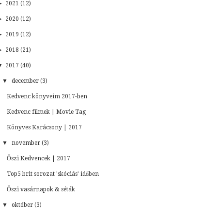
►
2021 (12)
►
2020 (12)
►
2019 (12)
►
2018 (21)
▼
2017 (40)
▼
december (3)
Kedvenc könyveim 2017-ben
Kedvenc filmek | Movie Tag
Könyves Karácsony | 2017
▼
november (3)
Őszi Kedvencek | 2017
Top5 brit sorozat 'skóciás' időben
Őszi vasárnapok & séták
▼
október (3)