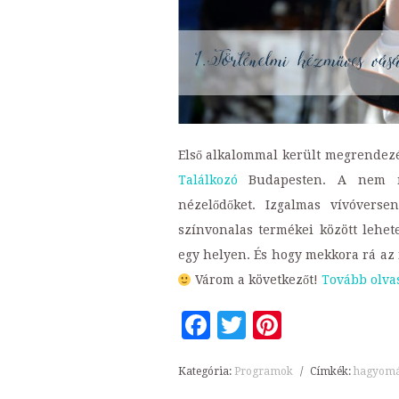
Első alkalommal került megrendez
Találkozó
Budapesten. A nem mi
nézelődőket. Izgalmas vívóverse
színvonalas termékei között lehete
egy helyen. És hogy mekkora rá az i
Várom a következőt!
Tovább ol
Facebook
Twitter
Pinteres
Kategória:
Programok
/
Címkék:
hagyomá