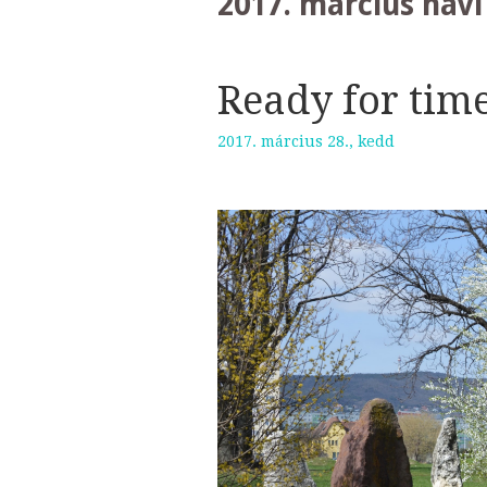
2017. március
havi
Ready for time
2017. március 28., kedd