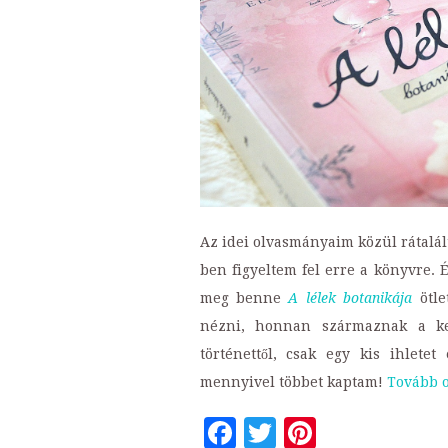
Az idei olvasmányaim közül rátalá
ben figyeltem fel erre a könyvre. É
meg benne
A lélek botanikája
ötle
nézni, honnan származnak a ker
történettől, csak egy kis ihlete
mennyivel többet kaptam!
Tovább 
Facebook
Twitter
Pinteres