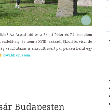
Ke
kör? Az Árpád híd és a Szent Péter és Pál templom
 emlékhely, és nem a XVIII. századi Skóciába visz, de
g az időutazás is sikerült, mert pár percen belül egy
Tovább olvasom…
→
t
sár Budapesten