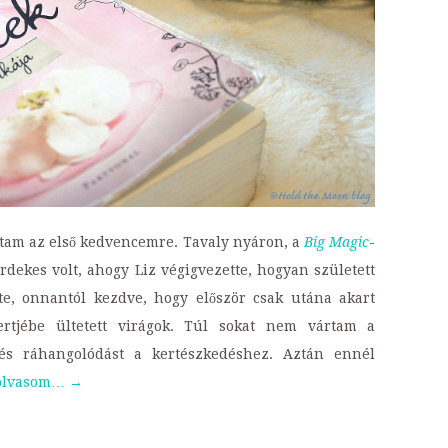
ltam az első kedvencemre. Tavaly nyáron, a
Big Magic
-
rdekes volt, ahogy Liz végigvezette, hogyan született
te, onnantól kezdve, hogy először csak utána akart
tjébe ültetett virágok. Túl sokat nem vártam a
t és ráhangolódást a kertészkedéshez. Aztán ennél
olvasom…
→
t