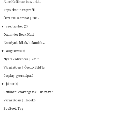
Alice Hoffman boszorkái
Top5 skót insta profil
Őszi Csajszombat | 2017
▼
szeptember (2)
Outlander Book Haul
Kastélyok, kiltek, kalandok...
▼
augusztus (3)
Nyári kedvencek | 2017
Várnézőben | Őseink földjén
Cosplay gyorstalpaló
▼
július (5)
Szülinapi csavargások | Bory-vár
Várnézőben | Hollókő
BooBook Tag