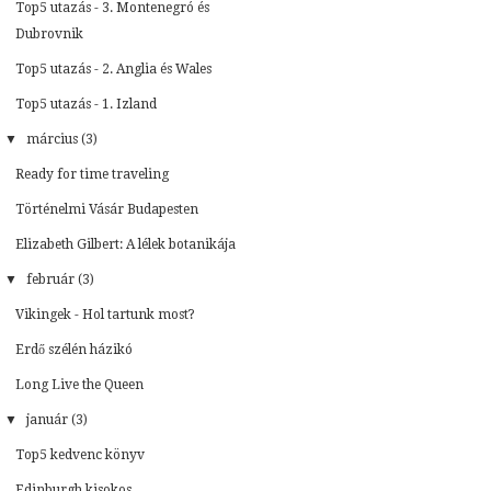
Top5 utazás - 3. Montenegró és
Dubrovnik
Top5 utazás - 2. Anglia és Wales
Top5 utazás - 1. Izland
▼
március (3)
Ready for time traveling
Történelmi Vásár Budapesten
Elizabeth Gilbert: A lélek botanikája
▼
február (3)
Vikingek - Hol tartunk most?
Erdő szélén házikó
Long Live the Queen
▼
január (3)
Top5 kedvenc könyv
Edinburgh kisokos