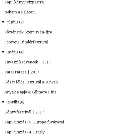
Top5 könyv vízpartra
Nekem a Balaton...
▼
június (2)
Történetek Szent Iván-éjre
Soproni Tündérfesztivál
▼
május (4)
Tavaszi kedvencek | 2017
Tatai Patara | 2017
Középfölde Fesztivál & Arwen
Anyák Napja & Gilmore Girls
▼
április (6)
Könyvfesztivál | 2017
Top5 utazás - 5. Európa fővárosai
Top5 utazás - 4. Erdély