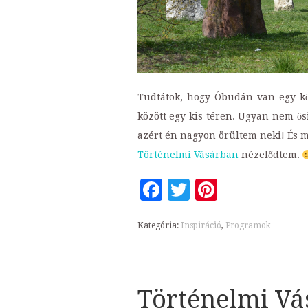
Tudtátok, hogy Óbudán van egy kő
között egy kis téren. Ugyan nem ősi
azért én nagyon örültem neki! És mé
Történelmi Vásárban
nézelődtem.
Facebook
Twitter
Pinteres
Kategória:
Inspiráció
,
Programok
Történelmi Vá