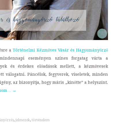
ésre a
Történelmi Kézműves Vásár és Hagyományőrző
ndennapi eseményen színes forgatag várta a
nyek és érdekes előadások mellett, a kézművesek
tt válogatni. Páncélok, fegyverek, viseletek, minden
gény, az bizonyítja, hogy máris „kinőtte” a helyszínt.
vasom…
→
t
nyőrzés
,
jelmezek
,
történelem