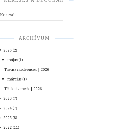
KERESÉS A BLOGBAN
resés
ARCHÍVUM
▼
2026 (2)
▼
május (1)
Tavaszi kedvencek | 2026
▼
március (1)
Téli kedvencek | 2026
►
2025 (7)
►
2024 (7)
►
2023 (8)
►
2022 (11)