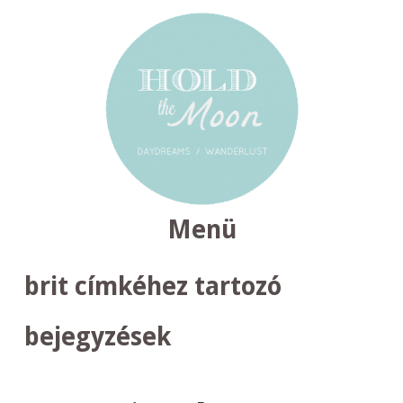
Menü
TOVÁBB
brit
címkéhez tartozó
A
TARTALOMRA
bejegyzések