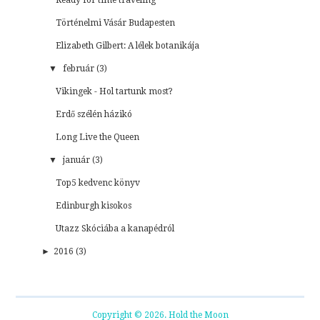
Történelmi Vásár Budapesten
Elizabeth Gilbert: A lélek botanikája
▼
február (3)
Vikingek - Hol tartunk most?
Erdő szélén házikó
Long Live the Queen
▼
január (3)
Top5 kedvenc könyv
Edinburgh kisokos
Utazz Skóciába a kanapédról
►
2016 (3)
Copyright © 2026. Hold the Moon