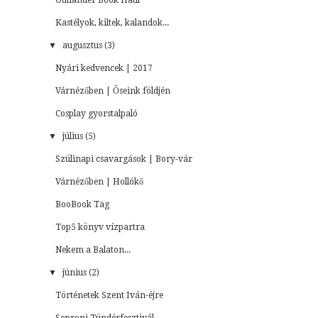
Kastélyok, kiltek, kalandok...
▼
augusztus (3)
Nyári kedvencek | 2017
Várnézőben | Őseink földjén
Cosplay gyorstalpaló
▼
július (5)
Szülinapi csavargások | Bory-vár
Várnézőben | Hollókő
BooBook Tag
Top5 könyv vízpartra
Nekem a Balaton...
▼
június (2)
Történetek Szent Iván-éjre
Soproni Tündérfesztivál