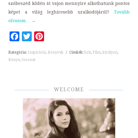
szóbeszéd ködén át vajon mennyire alkothatunk pontos
képet a világ leghíresebb uralkodójáról?
Tovább
olvasom…
→
Facebook
Twitter
Pinterest
Kategória:
Inspiráció
,
Könyvek
/
Címkék:
brit
,
Film
,
királynő
,
Könyv
,
Sorozat
WELCOME