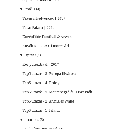
▼
május (4)
Tavaszi kedvencek | 2017
Tatai Patara | 2017
Középfölde Fesztivál & Arwen
Anyák Napja & Gilmore Girls
▼
április (6)
Könyvfesztivál | 2017
Top5 utazás - 5. Európa fővárosai
Top5 utazás - 4. Erdély
Top5 utazás - 3. Montenegró és Dubrovnik
Top5 utazás - 2. Anglia és Wales
Top5 utazás - 1. Izland
▼
március (3)
Ready for time traveling