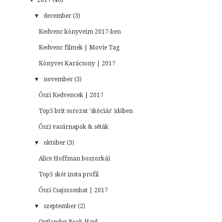
▼
december (3)
Kedvenc könyveim 2017-ben
Kedvenc filmek | Movie Tag
Könyves Karácsony | 2017
▼
november (3)
Őszi Kedvencek | 2017
Top5 brit sorozat 'skóciás' időben
Őszi vasárnapok & séták
▼
október (3)
Alice Hoffman boszorkái
Top5 skót insta profil
Őszi Csajszombat | 2017
▼
szeptember (2)
Outlander Book Haul