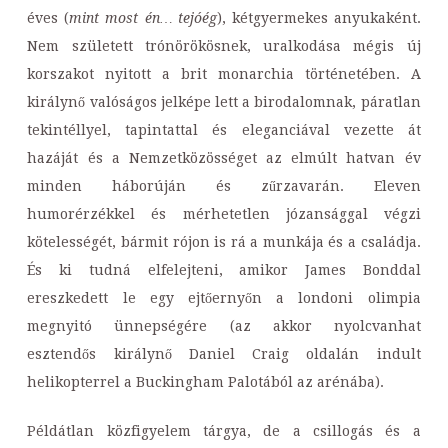
éves (
mint most én… tejóég
), kétgyermekes anyukaként.
Nem született trónörökösnek, uralkodása mégis új
korszakot nyitott a brit monarchia történetében. A
királynő valóságos jelképe lett a birodalomnak, páratlan
tekintéllyel, tapintattal és eleganciával vezette át
hazáját és a Nemzetközösséget az elmúlt hatvan év
minden háborúján és zűrzavarán. Eleven
humorérzékkel és mérhetetlen józansággal végzi
kötelességét, bármit rójon is rá a munkája és a családja.
És ki tudná elfelejteni, amikor James Bonddal
ereszkedett le egy ejtőernyőn a londoni olimpia
megnyitó ünnepségére (az akkor nyolcvanhat
esztendős királynő Daniel Craig oldalán indult
helikopterrel a Buckingham Palotából az arénába).
Példátlan közfigyelem tárgya, de a csillogás és a