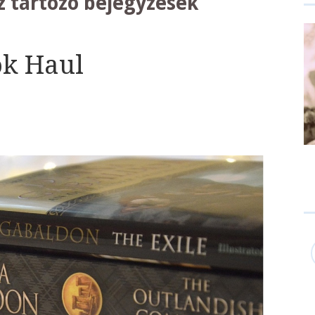
 tartozó bejegyzések
ok Haul