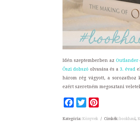
Idén szeptemberben az
Outlander
Őszi dobszó
olvasása és a
3. évad
el
három rég vágyott, a sorozathoz 
ezért szeretném megosztani velete
Facebook
Twitter
Pinteres
Kategória:
Könyvek
/
Címkék:
bookhaul
,
K