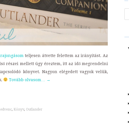
Ke
-rajongásom
teljesen átvette felettem az irányítást. Az
ső részei mellett úgy éreztem, itt az idő megrendelni
kapcsolódó könyvet. Nagyon elégedett vagyok velük,
k.
Tovább olvasom…
→
t
edvenc
,
Könyv
,
Outlander