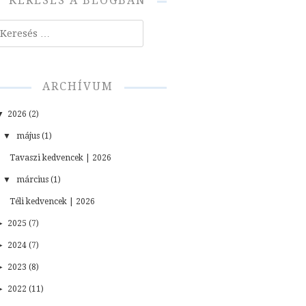
KERESÉS A BLOGBAN
resés
ARCHÍVUM
▼
2026 (2)
▼
május (1)
Tavaszi kedvencek | 2026
▼
március (1)
Téli kedvencek | 2026
►
2025 (7)
►
2024 (7)
►
2023 (8)
►
2022 (11)