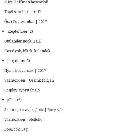
Alice Hoffman boszorkái
Top5 skót insta profil
Őszi Csajszombat | 2017
▼
szeptember (2)
Outlander Book Haul
Kastélyok, kiltek, kalandok...
▼
augusztus (3)
Nyári kedvencek | 2017
Várnézőben | Őseink földjén
Cosplay gyorstalpaló
▼
július (5)
Szülinapi csavargások | Bory-vár
Várnézőben | Hollókő
BooBook Tag