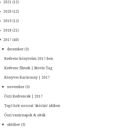
►
2021 (12)
►
2020 (12)
►
2019 (12)
►
2018 (21)
▼
2017 (40)
▼
december (3)
Kedvenc könyveim 2017-ben
Kedvenc filmek | Movie Tag
Könyves Karácsony | 2017
▼
november (3)
Őszi Kedvencek | 2017
Top5 brit sorozat 'skóciás' időben
Őszi vasárnapok & séták
▼
október (3)