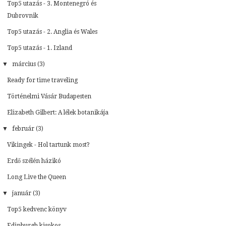
Top5 utazás - 3. Montenegró és
Dubrovnik
Top5 utazás - 2. Anglia és Wales
Top5 utazás - 1. Izland
▼
március (3)
Ready for time traveling
Történelmi Vásár Budapesten
Elizabeth Gilbert: A lélek botanikája
▼
február (3)
Vikingek - Hol tartunk most?
Erdő szélén házikó
Long Live the Queen
▼
január (3)
Top5 kedvenc könyv
Edinburgh kisokos