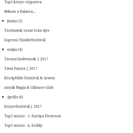
Top5 könyv vízpartra
Nekem a Balaton...
▼
június (2)
Történetek Szent Iván-éjre
Soproni Tündérfesztivál
▼
május (4)
Tavaszi kedvencek | 2017
Tatai Patara | 2017
Középfölde Fesztivál & Arwen
Anyák Napja & Gilmore Girls
▼
április (6)
Könyvfesztivál | 2017
Top5 utazás - 5. Európa fővárosai
Top5 utazás - 4. Erdély