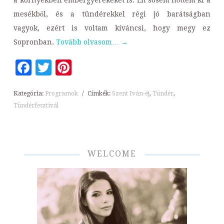
mesékből, és a tündérekkel régi jó barátságban
vagyok, ezért is voltam kíváncsi, hogy megy ez
Sopronban.
Tovább olvasom…
→
Facebook
Twitter
Pinterest
Kategória:
Programok
/
Címkék:
Szent Iván-éj
,
Tündér
,
Tündérfesztivál
WELCOME