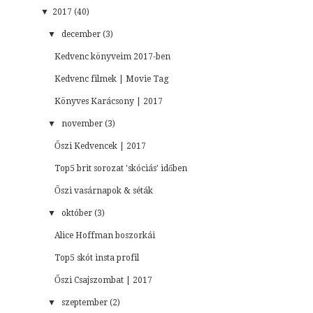
▼
2017 (40)
▼
december (3)
Kedvenc könyveim 2017-ben
Kedvenc filmek | Movie Tag
Könyves Karácsony | 2017
▼
november (3)
Őszi Kedvencek | 2017
Top5 brit sorozat 'skóciás' időben
Őszi vasárnapok & séták
▼
október (3)
Alice Hoffman boszorkái
Top5 skót insta profil
Őszi Csajszombat | 2017
▼
szeptember (2)