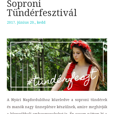
Soproni
Tündérfesztivál
2017. június 20., kedd
A Nyári Napfordulóhoz közeledve a soproni tündérek
és manók nagy ünneplésre készülnek, amire meghívják
a környékbeli embergyerekeket is. Én sosem nőttem ki a