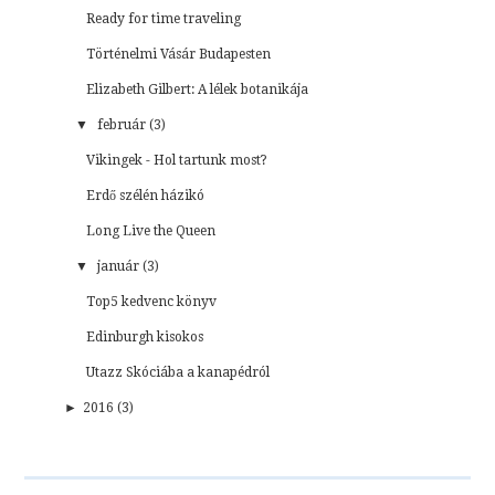
Ready for time traveling
Történelmi Vásár Budapesten
Elizabeth Gilbert: A lélek botanikája
▼
február (3)
Vikingek - Hol tartunk most?
Erdő szélén házikó
Long Live the Queen
▼
január (3)
Top5 kedvenc könyv
Edinburgh kisokos
Utazz Skóciába a kanapédról
►
2016 (3)