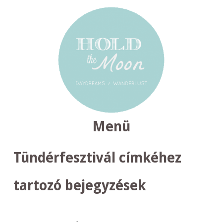
Menü
TOVÁBB
Tündérfesztivál
címkéhez
A
TARTALOMRA
tartozó bejegyzések