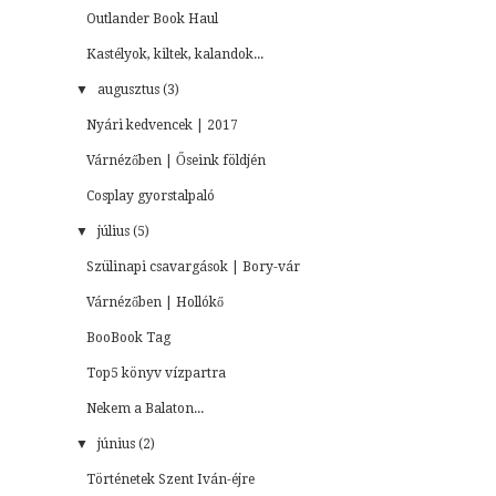
Outlander Book Haul
Kastélyok, kiltek, kalandok...
▼
augusztus (3)
Nyári kedvencek | 2017
Várnézőben | Őseink földjén
Cosplay gyorstalpaló
▼
július (5)
Szülinapi csavargások | Bory-vár
Várnézőben | Hollókő
BooBook Tag
Top5 könyv vízpartra
Nekem a Balaton...
▼
június (2)
Történetek Szent Iván-éjre