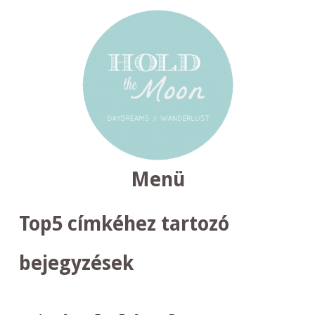
Menü
TOVÁBB
Top5
címkéhez tartozó
A
TARTALOMRA
bejegyzések