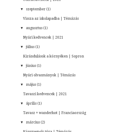
▼
szeptember (1)
Vissza az iskolapadba | Témázás
▼
augusztus (1)
Nyári kedvencek | 2021
▼
július (1)
Kirándulások a környéken | Sopron
▼
június (1)
Nyári olvasmányok | Témázás
▼
május (1)
Tavaszi kedvencek | 2021
▼
április (1)
Tavasz + wanderlust | Franciaország
▼
március (2)
Könyvespolc túra | Témázás