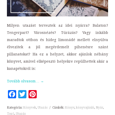
Milyen utazást terveztek az idei nyárra? Balaton?
Tengerpart? Városnézés? Túrázás? Vagy inkább
maradtok otthon és hideg limonádé mellett elnyúlva
élvezitek a jól megérdemelt pihenésre szánt
pillanatokat? Ha ez a helyzet, akkor ajánlok néhány
könyvet, amivel elképesztő helyekre repülhettek akár a
kanapétokról is:
Tovább olvasom…
→
Facebook
Twitter
Pinterest
Kategória:
Könyvek
,
Utazás
/
Címkék:
Könyv
,
könyvajánló
,
Nyár
,
Top5
,
Utazás