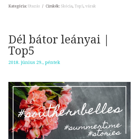
Kategória:
Utazás
/
Címkék:
Skócia
,
Top5
,
várak
Dél bátor leányai |
Top5
2018. június 29., péntek