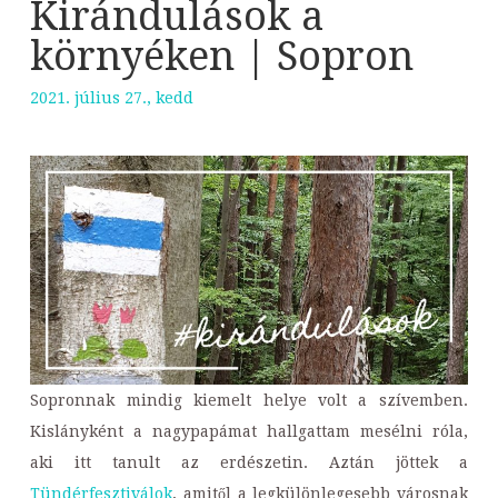
Kirándulások a
környéken | Sopron
2021. július 27., kedd
Sopronnak mindig kiemelt helye volt a szívemben.
Kislányként a nagypapámat hallgattam mesélni róla,
aki itt tanult az erdészetin. Aztán jöttek a
Tündérfesztiválok
, amitől a legkülönlegesebb városnak