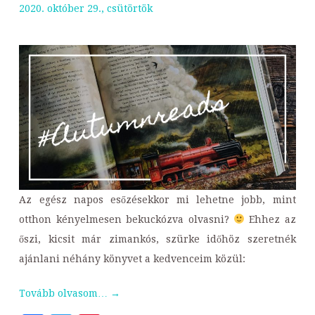
2020. október 29., csütörtök
Az egész napos esőzésekkor mi lehetne jobb, mint
otthon kényelmesen bekuckózva olvasni?
Ehhez az
őszi, kicsit már zimankós, szürke időhöz szeretnék
ajánlani néhány könyvet a kedvenceim közül:
Tovább olvasom…
→