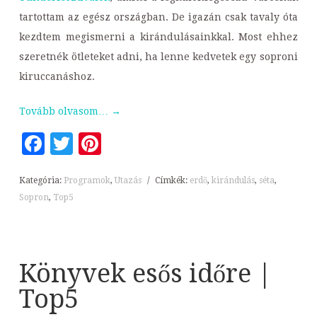
tartottam az egész országban. De igazán csak tavaly óta
kezdtem megismerni a kirándulásainkkal. Most ehhez
szeretnék ötleteket adni, ha lenne kedvetek egy soproni
kiruccanáshoz.
Tovább olvasom…
→
Facebook
Twitter
Pinterest
Kategória:
Programok
,
Utazás
/
Címkék:
erdő
,
kirándulás
,
séta
,
Sopron
,
Top5
Könyvek esős időre |
Top5