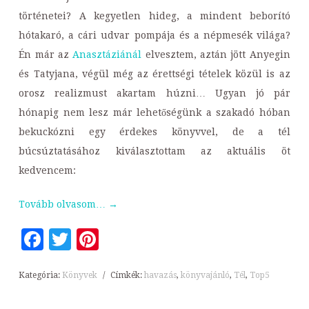
történetei? A kegyetlen hideg, a mindent beborító
hótakaró, a cári udvar pompája és a népmesék világa?
Én már az
Anasztáziánál
elvesztem, aztán jött Anyegin
és Tatyjana, végül még az érettségi tételek közül is az
orosz realizmust akartam húzni… Ugyan jó pár
hónapig nem lesz már lehetőségünk a szakadó hóban
bekuckózni egy érdekes könyvvel, de a tél
búcsúztatásához kiválasztottam az aktuális öt
kedvencem:
Tovább olvasom…
→
Facebook
Twitter
Pinterest
Kategória:
Könyvek
/
Címkék:
havazás
,
könyvajánló
,
Tél
,
Top5