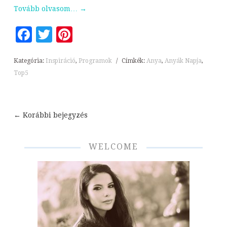
Tovább olvasom…
→
Facebook
Twitter
Pinterest
Kategória:
Inspiráció
,
Programok
/
Címkék:
Anya
,
Anyák Napja
,
Top5
←
Korábbi bejegyzés
Bejegyzések
navigációja
WELCOME