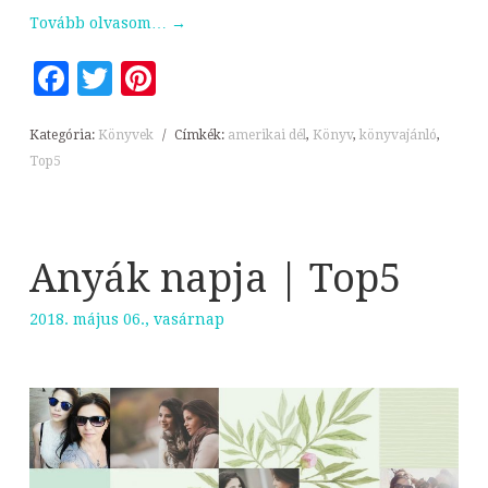
Tovább olvasom…
→
Facebook
Twitter
Pinterest
Kategória:
Könyvek
/
Címkék:
amerikai dél
,
Könyv
,
könyvajánló
,
Top5
Anyák napja | Top5
2018. május 06., vasárnap