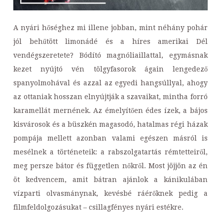
A nyári hőséghez mi illene jobban, mint néhány pohár
jól behűtött limonádé és a híres amerikai Dél
vendégszeretete? Bódító magnóliaillattal, egymásnak
kezet nyújtó vén tölgyfasorok ágain lengedező
spanyolmohával és azzal az egyedi hangsúllyal, ahogy
az ottaniak hosszan elnyújtják a szavaikat, mintha forró
karamellát mernének. Az émelyítően édes ízek, a bájos
kisvárosok és a büszkén magasodó, hatalmas régi házak
pompája mellett azonban valami egészen másról is
mesélnek a történeteik: a rabszolgatartás rémtetteiről,
meg persze bátor és független nőkről. Most jöjjön az én
öt kedvencem, amit bátran ajánlok a kánikulában
vízparti olvasmánynak, kevésbé ráérőknek pedig a
filmfeldolgozásukat – csillagfényes nyári estékre.