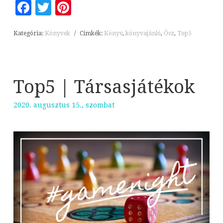
Facebook
Twitter
Pinterest
Kategória:
Könyvek
/
Címkék:
Könyv
,
könyvajánló
,
Ősz
,
Top5
Top5 | Társasjátékok
2020. augusztus 15., szombat