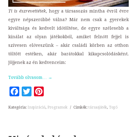
Ti is észrevettétek
, hogy a társasozás mintha évről évre
egyre népszerűbbé válna? Már nem csak a gyerekek
kiváltsága és kedvelt időtöltése, de egyre szélesebb a
kínálat az olyan játékokból, amiket felnőtt fejjel is
szívesen előveszünk – akár családi körben az otthon
töltött estéken, akár barátokkal kikapcsolódásként.
Jöjjenek az én kedvenceim:
Tovább olvasom…
→
Facebook
Twitter
Pinterest
Kategória:
Inspiráció
,
Programok
/
Címkék:
társasjáték
,
Top5