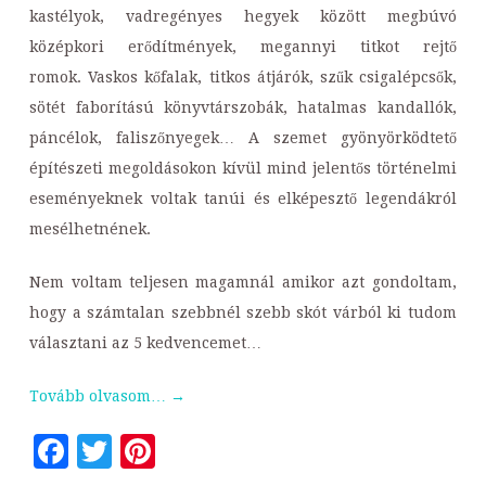
kastélyok, vadregényes hegyek között megbúvó
középkori erődítmények, megannyi titkot rejtő
romok. Vaskos kőfalak, titkos átjárók, szűk csigalépcsők,
sötét faborítású könyvtárszobák, hatalmas kandallók,
páncélok, faliszőnyegek… A szemet gyönyörködtető
építészeti megoldásokon kívül mind jelentős történelmi
eseményeknek voltak tanúi és elképesztő legendákról
mesélhetnének.
Nem voltam teljesen magamnál amikor azt gondoltam,
hogy a számtalan szebbnél szebb skót várból ki tudom
választani az 5 kedvencemet…
Tovább olvasom…
→
Facebook
Twitter
Pinterest