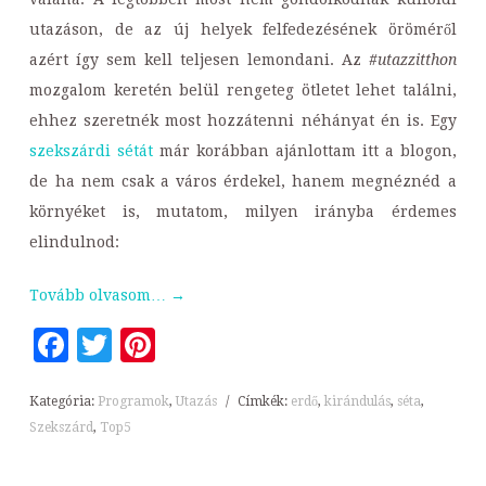
utazáson, de az új helyek felfedezésének öröméről
azért így sem kell teljesen lemondani. Az
#utazzitthon
mozgalom keretén belül rengeteg ötletet lehet találni,
ehhez szeretnék most hozzátenni néhányat én is. Egy
szekszárdi sétát
már korábban ajánlottam itt a blogon,
de ha nem csak a város érdekel, hanem megnéznéd a
környéket is, mutatom, milyen irányba érdemes
elindulnod:
Tovább olvasom…
→
Facebook
Twitter
Pinterest
Kategória:
Programok
,
Utazás
/
Címkék:
erdő
,
kirándulás
,
séta
,
Szekszárd
,
Top5