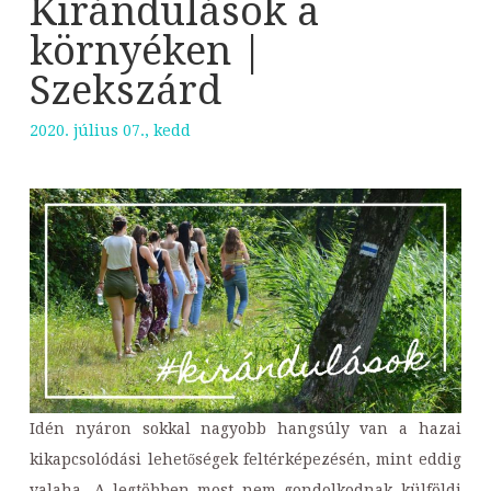
Kirándulások a
környéken |
Szekszárd
2020. július 07., kedd
Idén nyáron sokkal nagyobb hangsúly van a hazai
kikapcsolódási lehetőségek feltérképezésén, mint eddig
valaha. A legtöbben most nem gondolkodnak külföldi