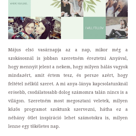
Május első vasárnapja az a nap, mikor még a
szokásosnál is jobban szeretném éreztetni Anyával,
hogy mennyit jelent a nekem, hogy milyen hálás vagyok
mindazért, amit értem tesz, és persze azért, hogy
feltétel nélkül szeret. A mi anya-lánya kapcsolatunknál
erősebb, csodálatosabb dolog számomra talán nincs is a
világon. Szeretném most megosztani veletek, milyen
közös programot szoktunk szervezni, hátha ez a
néhány ötlet inspiráció lehet számotokra is, milyen
lenne egy tökéletes nap.