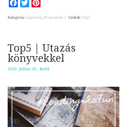
Facebook
Twitter
Pinterest
Kategória:
Inspiráció
,
Programok
/
Címkék:
Top5
Top5 | Utazás
könyvekkel
2019. július 16., kedd