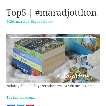
Top5 | #maradjotthon
2020. március 19., csütörtök
Néhány ötlet a kényszerpihenőre – az én stratégiám:
Tovább olvasom…
→